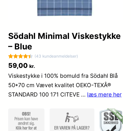
Södahl Minimal Viskestykke
– Blue
(43 kundeanmeldelser)
Bedømt
43
59,00
kr.
som
4.4
Viskestykke i 100% bomuld fra Södahl Blå
ud af 5
50*70 cm Vævet kvalitet OEKO-TEXÂ®
baseret
på
STANDARD 100 171 CITEVE …
læs mere her
kundebedø
mmelser