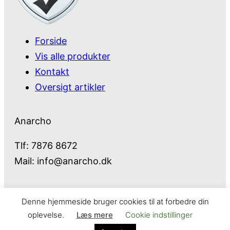
Forside
Vis alle produkter
Kontakt
Oversigt artikler
Anarcho
Tlf: 7876 8672
Mail:
info@anarcho.dk
Denne hjemmeside bruger cookies til at forbedre din
Anarcho – alt i Hårde Hvidevarer
oplevelse.
Læs mere
Cookie indstillinger