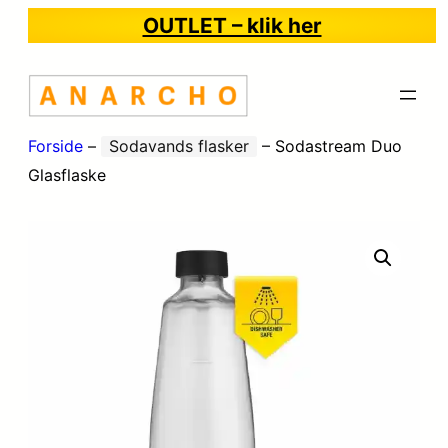
OUTLET – klik her
Forside
–
Sodavands flasker
–
Sodastream Duo
Glasflaske