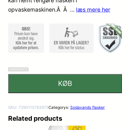
kan nemt rengøre flasken i
opvaskemaskinen.Â Â …
læs mere her
KØB
SKU:
7290113763975
Categorys:
Sodavands flasker
Related products