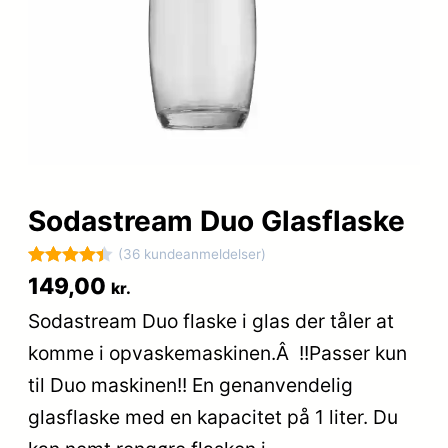
Sodastream Duo Glasflaske
(36 kundeanmeldelser)
Bedømt
36
149,00
kr.
som
4.4
Sodastream Duo flaske i glas der tåler at
ud af 5
komme i opvaskemaskinen.Â !!Passer kun
baseret
på
til Duo maskinen!! En genanvendelig
kundebedø
glasflaske med en kapacitet på 1 liter. Du
mmelser