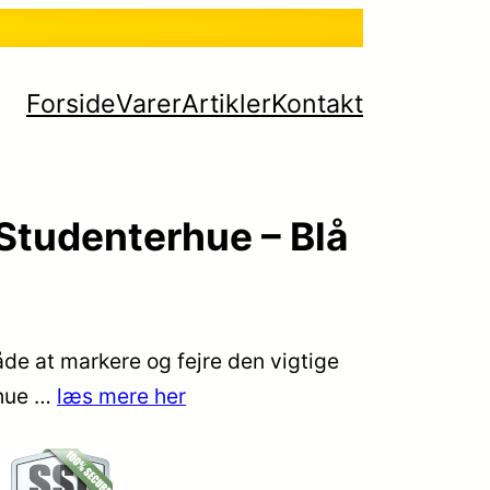
Forside
Varer
Artikler
Kontakt
tudenterhue – Blå
de at markere og fejre den vigtige
 hue …
læs mere her