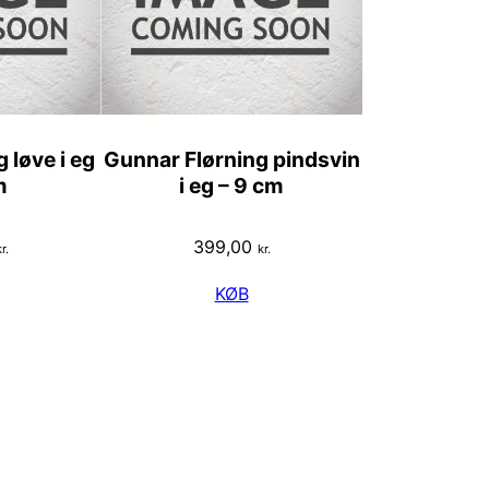
 løve i eg
Gunnar Flørning pindsvin
m
i eg – 9 cm
399,00
r.
kr.
KØB