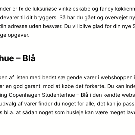
 kender er fx de luksuriøse vinkøleskabe og fancy køkke
evarer til dit bryggers. Så har du gået og overvejet n
in adresse uden besvær. Du vil blive glad for din nye
ige opgaver.
ue – Blå
en af listen med bedst sælgende varer i webshoppen i 
 er en god garanti mod at købe det forkerte. Du kan inde
ring Copenhagen Studenterhue – Blå i den kendte web
 udvalg af varer finder du noget for alle, det kan jo pa
es bl.a. at sådan noget som husleje kan være meget lav