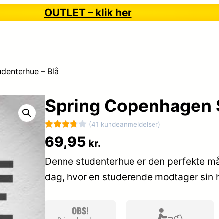
OUTLET – klik her
denterhue – Blå
Spring Copenhagen S
(41 kundeanmeldelser)
Bedømt
41
69,95
kr.
som
Denne studenterhue er den perfekte må
3.7
ud
af 5
dag, hvor en studerende modtager sin
baseret
på
kundebed