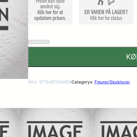
ømmels
er
KØ
SKU:
5713487054859
Categorys:
Figurer/Skulpturer