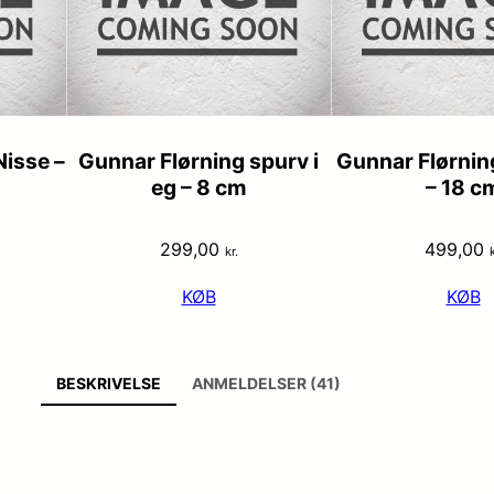
isse –
Gunnar Flørning spurv i
Gunnar Flørning
eg – 8 cm
– 18 c
299,00
499,00
kr.
k
KØB
KØB
BESKRIVELSE
ANMELDELSER (41)