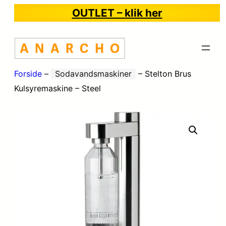
OUTLET – klik her
Forside
–
Sodavandsmaskiner
–
Stelton Brus
Kulsyremaskine – Steel