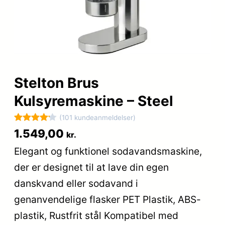
Stelton Brus
Kulsyremaskine – Steel
(101 kundeanmeldelser)
Bedømt
101
1.549,00
kr.
som
4.2
Elegant og funktionel sodavandsmaskine,
ud af 5
der er designet til at lave din egen
baseret
på
danskvand eller sodavand i
kundebedø
genanvendelige flasker PET Plastik, ABS-
mmelser
plastik, Rustfrit stål Kompatibel med