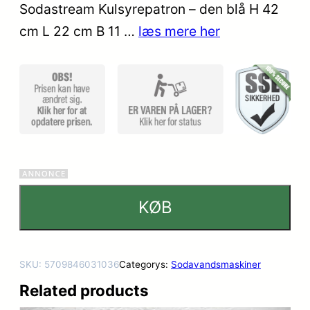
Sodastream Kulsyrepatron – den blå H 42
cm L 22 cm B 11 …
læs mere her
KØB
SKU:
5709846031036
Categorys:
Sodavandsmaskiner
Related products