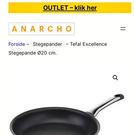
OUTLET – klik her
Forside
–
Stegepander
–
Tefal Excellence
Stegepande Ø20 cm.