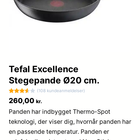
Tefal Excellence
Stegepande Ø20 cm.
(108 kundeanmeldelser)
Bedømt
108
260,00
kr.
som
Panden har indbygget Thermo-Spot
3.6
ud
teknologi, der viser dig, hvornår panden har
af 5
baseret
en passende temperatur. Panden er
på