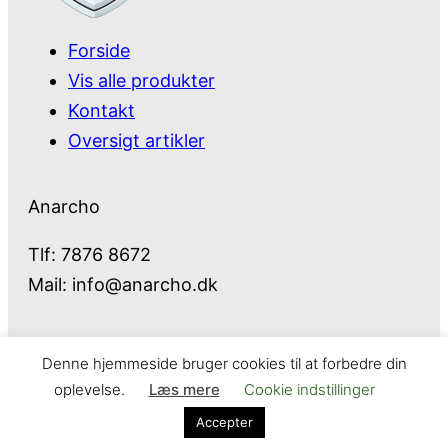
Forside
Vis alle produkter
Kontakt
Oversigt artikler
Anarcho
Tlf: 7876 8672
Mail:
info@anarcho.dk
Denne hjemmeside bruger cookies til at forbedre din
Anarcho – alt i Hårde Hvidevarer
oplevelse.
Læs mere
Cookie indstillinger
Cookie- og privatlivspolitik
Kontakt
Accepter