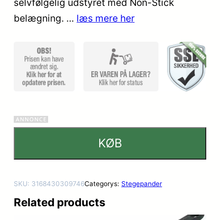
selvfølgelig udstyret med Non-Stick
kundebe
belægning. …
læs mere her
dømmel
ser
KØB
SKU:
3168430309746
Categorys:
Stegepander
Related products