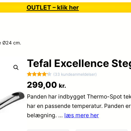
OUTLET – klik her
e Ø24 cm.
Tefal Excellence St
(33 kundeanmeldelser)
Bedømt
33
299,00
kr.
som
4.2
Panden har indbygget Thermo-Spot tekn
ud af 5
baseret
har en passende temperatur. Panden er
på
belægning. …
læs mere her
kundebedø
mmelser