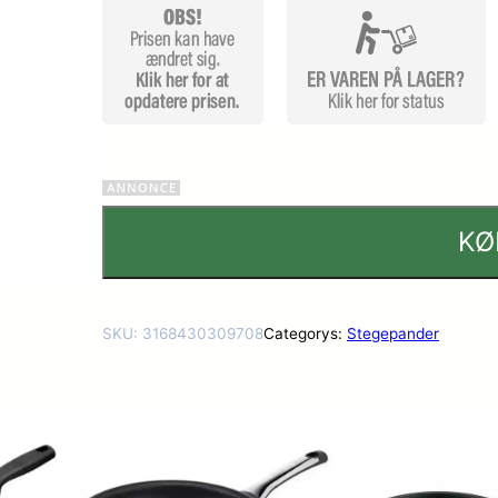
KØ
SKU:
3168430309708
Categorys:
Stegepander