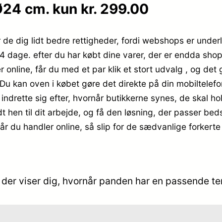
24 cm. kun kr. 299.00
r de dig lidt bedre rettigheder, fordi webshops er under
or 14 dage. efter du har købt dine varer, der er endda sh
r online, får du med et par klik et stort udvalg , og de
u kan oven i købet gøre det direkte på din mobiltelefo
lle indrette sig efter, hvornår butikkerne synes, de skal
dt hen til dit arbejde, og få den løsning, der passer be
når du handler online, så slip for de sædvanlige forkert
der viser dig, hvornår panden har en passende te