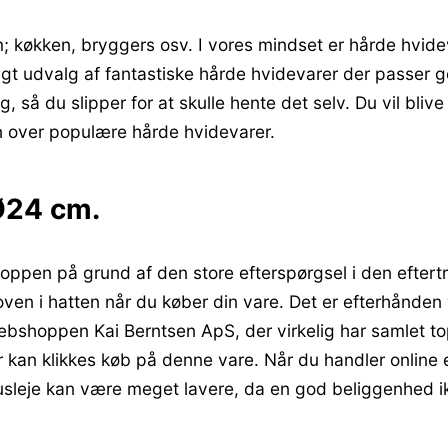
m; køkken, bryggers osv. I vores mindset er hårde hvid
digt udvalg af fantastiske hårde hvidevarer der passer g
så du slipper for at skulle hente det selv. Du vil blive
n over populære hårde hvidevarer.
Ø24 cm.
shoppen på grund af den store efterspørgsel i den efte
t oven i hatten når du køber din vare. Det er efterhånde
bshoppen Kai Berntsen ApS, der virkelig har samlet to
er kan klikkes køb på denne vare. Når du handler online 
husleje kan være meget lavere, da en god beliggenhed i