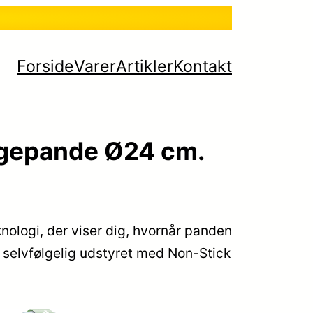
Forside
Varer
Artikler
Kontakt
egepande Ø24 cm.
ologi, der viser dig, hvornår panden
 selvfølgelig udstyret med Non-Stick