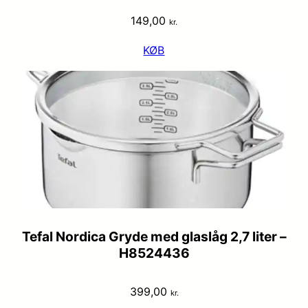
149,00
kr.
KØB
Tefal Nordica Gryde med glaslåg 2,7 liter –
H8524436
399,00
kr.