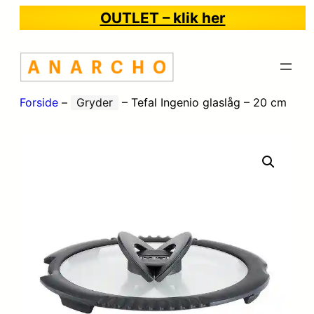
OUTLET – klik her
Forside
–
Gryder
–
Tefal Ingenio glaslåg – 20 cm