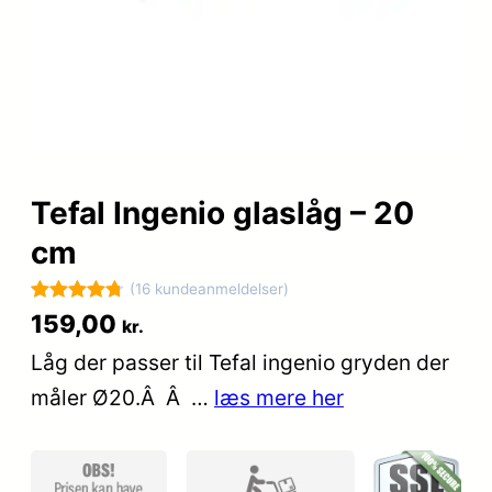
Tefal Ingenio glaslåg – 20
cm
(16 kundeanmeldelser)
Bedømt
16
159,00
kr.
som
4.8
Låg der passer til Tefal ingenio gryden der
ud af 5
måler Ø20.Â Â …
læs mere her
baseret på
kundebedø
mmelser