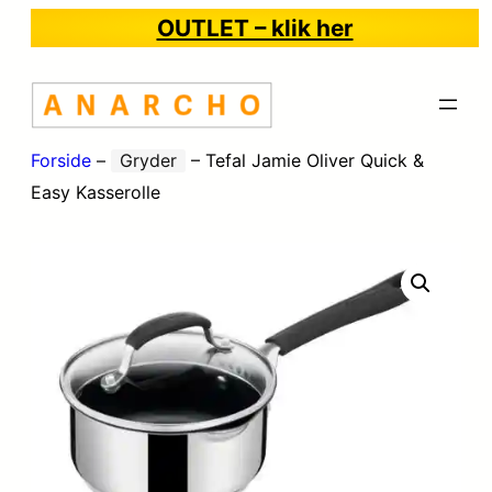
OUTLET – klik her
Forside
–
Gryder
–
Tefal Jamie Oliver Quick &
Easy Kasserolle