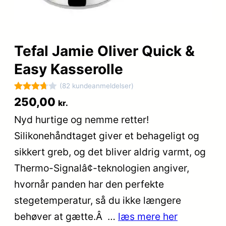
Tefal Jamie Oliver Quick &
Easy Kasserolle
(82 kundeanmeldelser)
Bedømt
82
250,00
kr.
som
Nyd hurtige og nemme retter!
3.7
ud
Silikonehåndtaget giver et behageligt og
af 5
baseret
sikkert greb, og det bliver aldrig varmt, og
på
Thermo-Signalâ¢-teknologien angiver,
kundebed
hvornår panden har den perfekte
ømmels
er
stegetemperatur, så du ikke længere
behøver at gætte.Â …
læs mere her