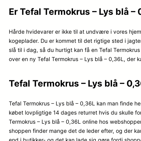
Er Tefal Termokrus – Lys blå –
Hårde hvidevarer er ikke til at undvære i vores hje
kogeplader. Du er kommet til det rigtige sted i jag
slå til i dag, så du hurtigt kan få en Tefal Termokr
over en ny Tefal Termokrus – Lys blå – 0,36L, der
Tefal Termokrus – Lys blå – 0,
Tefal Termokrus – Lys blå – 0,36L kan man finde her
købet lovpligtige 14 dages returret hvis du skulle 
Termokrus – Lys blå – 0,36L online hos webshoppen K
shoppen finder mange det de leder efter, og der ka
end i butikker- og det kan lade sig gøre fordi shoppe