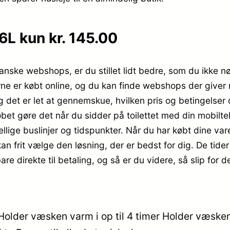
6L kun kr. 145.00
nske webshops, er du stillet lidt bedre, som du ikke nød
ne er købt online, og du kan finde webshops der giver m
 det er let at gennemskue, hvilken pris og betingelser
bet gøre det når du sidder på toilettet med din mobilte
skellige buslinjer og tidspunkter. Når du har købt dine var
kan frit vælge den løsning, der er bedst for dig. De tider
bare direkte til betaling, og så er du videre, så slip for
Holder væsken varm i op til 4 timer Holder væskenÂ