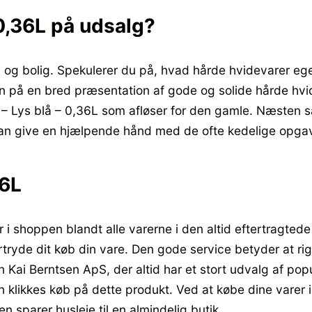
 0,36L på udsalg?
m og bolig. Spekulerer du på, hvad hårde hvidevarer ege
ten på en bred præsentation af gode og solide hårde hvi
us – Lys blå – 0,36L som afløser for den gamle. Næsten 
 kan give en hjælpende hånd med de ofte kedelige opgav
36L
 i shoppen blandt alle varerne i den altid eftertragtede
fortryde dit køb din vare. Den gode service betyder at r
ai Berntsen ApS, der altid har et stort udvalg af popul
n klikkes køb på dette produkt. Ved at købe dine varer 
n sparer husleje til en almindelig butik.