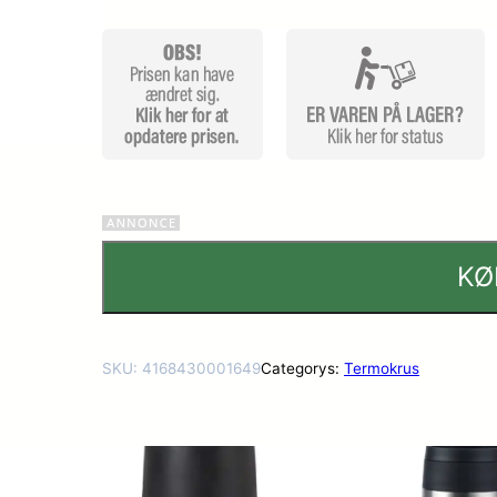
dømmel
ser
KØ
SKU:
4168430001649
Categorys:
Termokrus