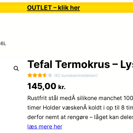
OUTLET – klik her
36L
Tefal Termokrus – Ly
(62 kundeanmeldelser)
Bedømt
62
145,00
kr.
som
Rustfrit stål medÂ silikone manchet 10
3.6
ud
af 5
timer Holder væskenÂ koldt i op til 8 t
baseret
derfor nemt at rengøre – låget kan deles 
på
læs mere her
kundebe