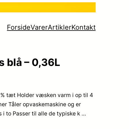
Forside
Varer
Artikler
Kontakt
s blå – 0,36L
0% tæt Holder væsken varm i op til 4
imer Tåler opvaskemaskine og er
i to Passer til alle de typiske k …