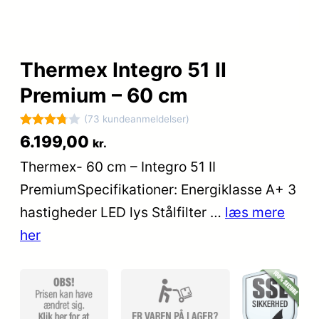
Thermex Integro 51 II
Premium – 60 cm
(73 kundeanmeldelser)
Bedømt
73
6.199,00
kr.
som
Thermex- 60 cm – Integro 51 II
3.8
ud af
PremiumSpecifikationer: Energiklasse A+ 3
5
baseret
hastigheder LED lys Stålfilter …
læs mere
på
her
kundebed
ømmels
er