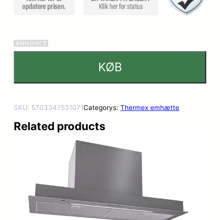
KØB
SKU:
5703347531071
Categorys:
Thermex emhætte
Related products