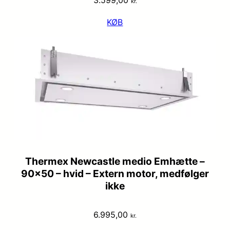
3.599,00
kr.
KØB
Thermex Newcastle medio Emhætte –
90×50 – hvid – Extern motor, medfølger
ikke
6.995,00
kr.