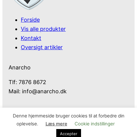
Forside
Vis alle produkter
Kontakt
Oversigt artikler
Anarcho
Tlf: 7876 8672
Mail:
info@anarcho.dk
Denne hjemmeside bruger cookies til at forbedre din
Anarcho – alt i Hårde Hvidevarer
oplevelse.
Læs mere
Cookie indstillinger
Cookie- og privatlivspolitik
Kontakt
Accepter