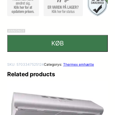
KØB
SKU:
5703347525124
Categorys:
Thermex emhætte
Related products