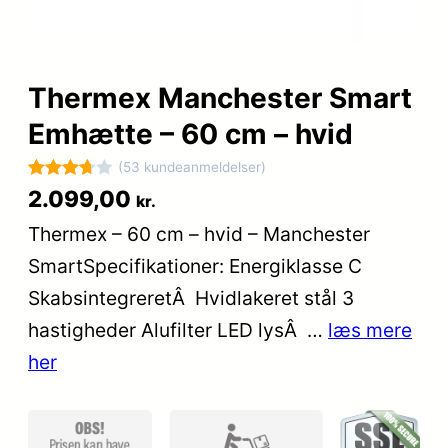
Thermex Manchester Smart
Emhætte – 60 cm – hvid
(53 kundeanmeldelser)
Bedømt
53
2.099,00
kr.
som
Thermex – 60 cm – hvid – Manchester
3.7
ud
SmartSpecifikationer: Energiklasse C
af 5
baseret
SkabsintegreretÂ Hvidlakeret stål 3
på
hastigheder Alufilter LED lysÂ …
læs mere
kundebed
her
ømmels
er