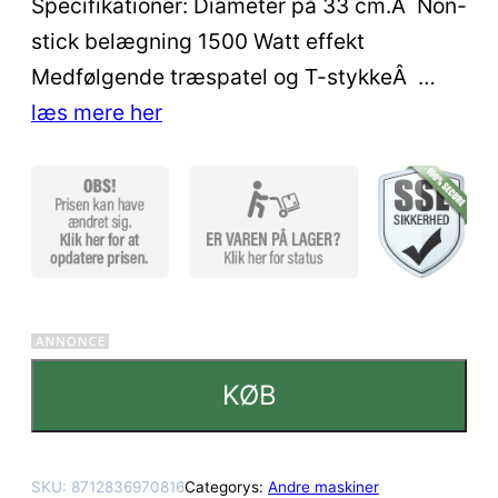
Specifikationer: Diameter på 33 cm.Â Non-
ømmelse
stick belægning 1500 Watt effekt
r
Medfølgende træspatel og T-stykkeÂ …
læs mere her
KØB
SKU:
8712836970816
Categorys:
Andre maskiner