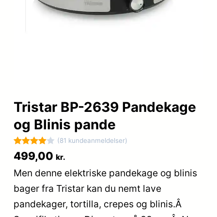
Tristar BP-2639 Pandekage
og Blinis pande
(81 kundeanmeldelser)
Bedømt
81
499,00
kr.
som
4
Men denne elektriske pandekage og blinis
ud af 5
bager fra Tristar kan du nemt lave
baseret
på
pandekager, tortilla, crepes og blinis.Â
kundebed