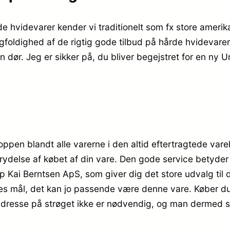
de hvidevarer kender vi traditionelt som fx store amer
foldighed af de rigtig gode tilbud på hårde hvidevarer t
 dør. Jeg er sikker på, du bliver begejstret for en ny U
pen blandt alle varerne i den altid eftertragtede vareka
ortrydelse af købet af din vare. Den gode service betyd
ai Berntsen ApS, som giver dig det store udvalg til de
s mål, det kan jo passende være denne vare. Køber du 
ve adresse på strøget ikke er nødvendig, og man dermed 