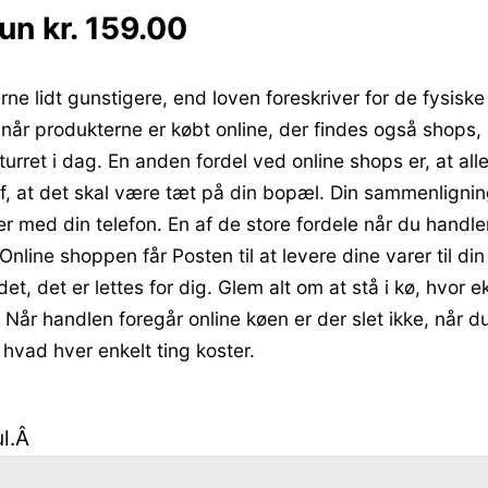
n kr. 159.00
ne lidt gunstigere, end loven foreskriver for de fysiske
 når produkterne er købt online, der findes også shops,
turret i dag. En anden fordel ved online shops er, at alle
, at det skal være tæt på din bopæl. Din sammenligning
r med din telefon. En af de store fordele når du handler 
Online shoppen får Posten til at levere dine varer til 
, det er lettes for dig. Glem alt om at stå i kø, hvor e
e. Når handlen foregår online køen er der slet ikke, når d
hvad hver enkelt ting koster.
ul.Â