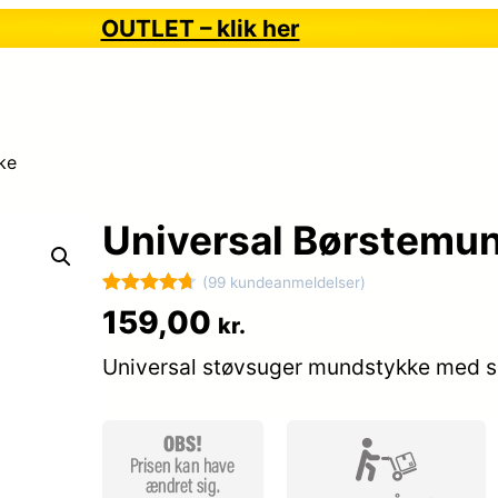
OUTLET – klik her
ke
Universal Børstemu
(99 kundeanmeldelser)
Bedømt
99
159,00
kr.
som
4.7
Universal støvsuger mundstykke med s
ud af 5
baseret på
kundebedø
mmelser