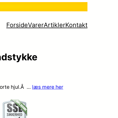
Forside
Varer
Artikler
Kontakt
ndstykke
orte hjul.Â …
læs mere her