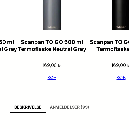
50 ml
Scanpan TO GO 500 ml
Scanpan TO G
l Grey
Termoflaske Neutral Grey
Termoflaske
169,00
169,00
kr.
k
KØB
KØB
BESKRIVELSE
ANMELDELSER (99)