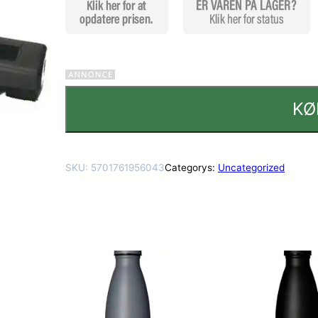
KØ
SKU:
5701761956043
Categorys:
Uncategorized