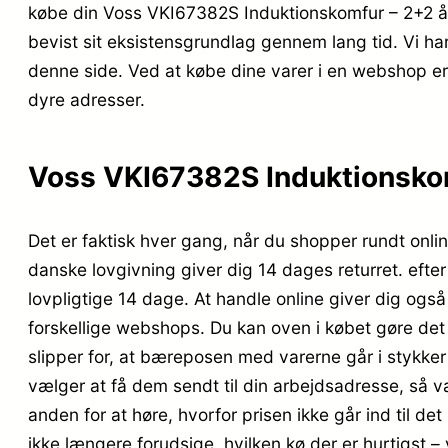
købe din Voss VKI67382S Induktionskomfur – 2+2 år
bevist sit eksistensgrundlag gennem lang tid. Vi ha
denne side. Ved at købe dine varer i en webshop er 
dyre adresser.
Voss VKI67382S Induktionskomf
Det er faktisk hver gang, når du shopper rundt onlin
danske lovgivning giver dig 14 dages returret. efte
lovpligtige 14 dage. At handle online giver dig ogs
forskellige webshops. Du kan oven i købet gøre det 
slipper for, at bæreposen med varerne går i stykke
vælger at få dem sendt til din arbejdsadresse, så væl
anden for at høre, hvorfor prisen ikke går ind til de
ikke længere forudsige, hvilken kø der er hurtigst – vi