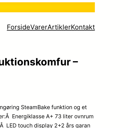
Forside
Varer
Artikler
Kontakt
uktionskomfur –
ngøring SteamBake funktion og et
er:Â Energiklasse A+ 73 liter ovnrum
Â LED touch display 2+2 års garan