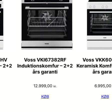
2HV
Voss VKI67382RF
Voss VKK6
– 2+2
Induktionskomfur – 2+2
Keramisk Komf
års garanti
års gara
12.999,00
6.995,0
kr.
KØB
KØB