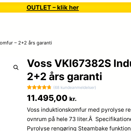
OUTLET – klik her
omfur – 2+2 års garanti
Voss VKI67382S Ind
2+2 års garanti
(68 kundeanmeldelser)
Bedømt
68
11.495,00
kr.
som
4.8
Voss induktionskomfur med pyrolyse re
ud af 5
baseret på
ovnrum på hele 73 liter.Â Specifikation
kundebedø
Pyrolyse rengøring Steambake funktion
mmelser