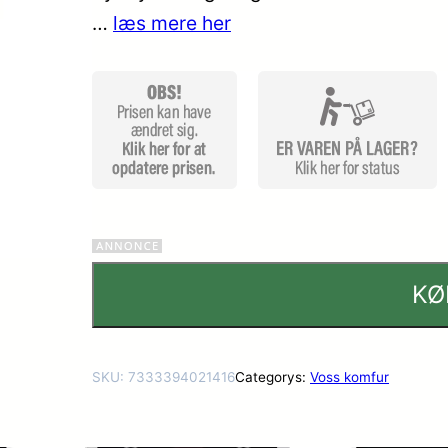
…
læs mere her
KØ
SKU:
7333394021416
Categorys:
Voss komfur