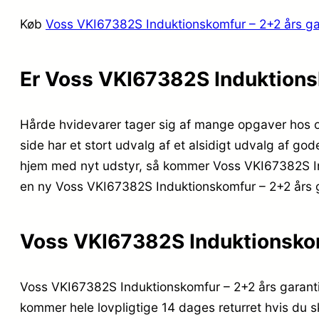
Køb
Voss VKI67382S Induktionskomfur – 2+2 års ga
Er Voss VKI67382S Induktionsk
Hårde hvidevarer tager sig af mange opgaver hos o
side har et stort udvalg af et alsidigt udvalg af go
hjem med nyt udstyr, så kommer Voss VKI67382S Induk
en ny Voss VKI67382S Induktionskomfur – 2+2 års g
Voss VKI67382S Induktionskom
Voss VKI67382S Induktionskomfur – 2+2 års garanti
kommer hele lovpligtige 14 dages returret hvis du sk