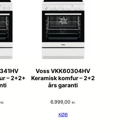
0341HV
Voss VKK60304HV
ur – 2+2+
Keramisk komfur – 2+2
nti
års garanti
0
6.999,00
kr.
kr.
KØB