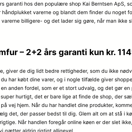
s garanti hos den populære shop Kai Berntsen ApS, so
r håndplukket varerne og blandt dem finder du noget fo
varerne billigere- og det lader sig gøre, når man ikke s
ur – 2+2 års garanti kun kr. 11
e, giver de dig lidt bedre rettigheder, som du ikke nødve
r du har købt dine varer, og i nogle tilfælde giver sho
å en anden fordel, som er et stort udvalg, og det gør en
super hurtigt, det er bare lige at finde de shop, der s
r på vej hjem. Når du har handlet dine produkter, komm
g det, der passer bedst til dig. Glem alt om at stå i kø,
t rigtige. Når handlen foregår online køen er der slet ik
 gætter aldrig rigtigt alligevel.