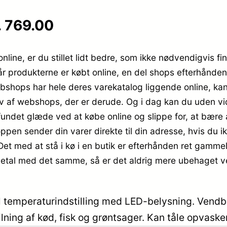
. 769.00
online, er du stillet lidt bedre, som ikke nødvendigvis fi
når produkterne er købt online, en del shops efterhånd
ebshops har hele deres varekatalog liggende online, ka
ov af webshops, der er derude. Og i dag kan du uden vid
undet glæde ved at købe online og slippe for, at bære a
en sender din varer direkte til din adresse, hvis du ikk
 Det med at stå i kø i en butik er efterhånden ret gamm
 betal med det samme, så er det aldrig mere ubehaget ved 
bel temperaturindstilling med LED-belysning. Ven
ilning af kød, fisk og grøntsager. Kan tåle opvask