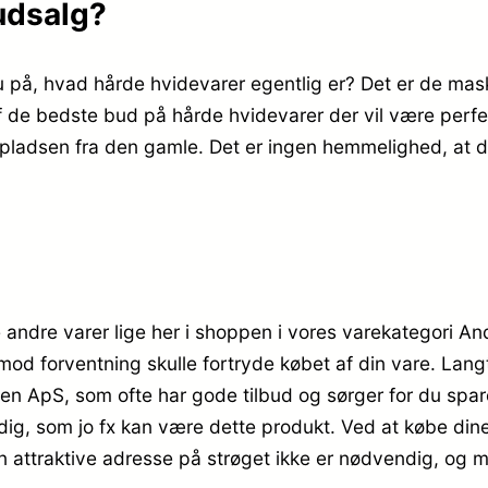
udsalg?
u på, hvad hårde hvidevarer egentlig er? Det er de mas
e bedste bud på hårde hvidevarer der vil være perfekt i
 pladsen fra den gamle. Det er ingen hemmelighed, at d
dre varer lige her i shoppen i vores varekategori Andr
u mod forventning skulle fortryde købet af din vare. La
sen ApS, som ofte har gode tilbud og sørger for du spa
 dig, som jo fx kan være dette produkt. Ved at købe din
 den attraktive adresse på strøget ikke er nødvendig, o