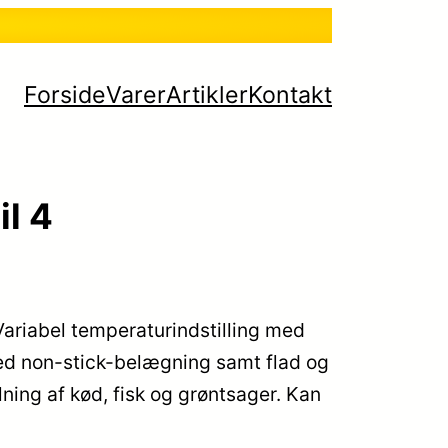
Forside
Varer
Artikler
Kontakt
l 4
Variabel temperaturindstilling med
ed non-stick-belægning samt flad og
lning af kød, fisk og grøntsager. Kan