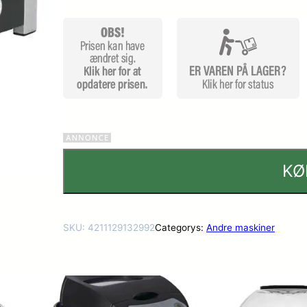
KØ
SKU:
4211129132992
Categorys:
Andre maskiner