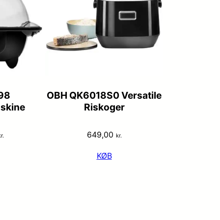
98
OBH QK6018S0 Versatile
skine
Riskoger
649,00
r.
kr.
KØB