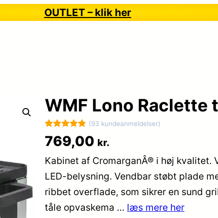
OUTLET – klik her
WMF Lono Raclette ti
(93 kundeanmeldelser)
Bedømt
93
769,00
kr.
som
4.9
Kabinet af CromarganÂ® i høj kvalitet. 
ud af 5
baseret på
LED-belysning. Vendbar støbt plade m
kundebedøm
ribbet overflade, som sikrer en sund gri
melser
tåle opvaskema …
læs mere her