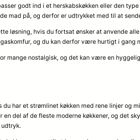
asser godt ind i et herskabskøkken eller den type 
ede mad på, og derfor er udtrykket med til at sende
te løsning, hvis du fortsat ønsker at anvende all
il gaskomfur, og du kan derfor være hurtigt i gan
for mange nostalgisk, og det kan være en hyggeli
 du har et strømlinet køkken med rene linjer og mi
 er en del af de fleste moderne køkkener, og det s
 udtryk.