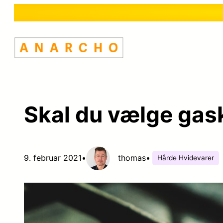
Spring
til
indhold
Skal du vælge gask
9. februar 2021
•
thomas
•
Hårde Hvidevarer