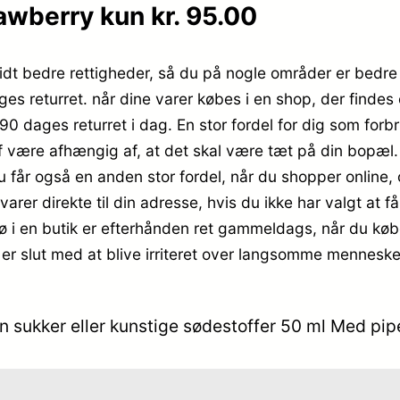
awberry kun kr. 95.00
dt bedre rettigheder, så du på nogle områder er bedre st
ges returret. når dine varer købes i en shop, der finde
r 90 dages returret i dag. En stor fordel for dig som for
f være afhængig af, at det skal være tæt på din bopæl. 
år også en anden stor fordel, når du shopper online, og
er direkte til din adresse, hvis du ikke har valgt at få
kø i en butik er efterhånden ret gammeldags, når du købe
er slut med at blive irriteret over langsomme mennesker
sukker eller kunstige sødestoffer 50 ml Med pipet