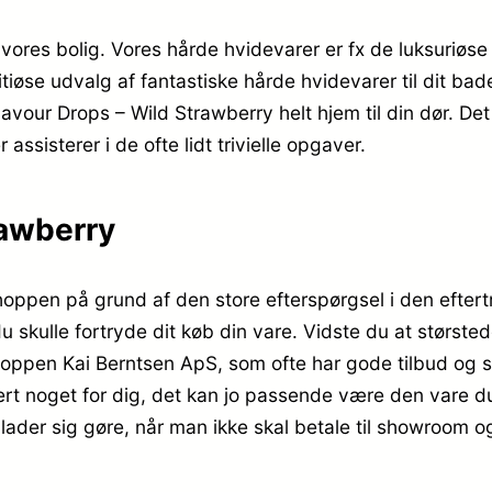
i vores bolig. Vores hårde hvidevarer er fx de luksuriø
øse udvalg af fantastiske hårde hvidevarer til dit bade
lavour Drops – Wild Strawberry helt hjem til din dør. De
ssisterer i de ofte lidt trivielle opgaver.
rawberry
i shoppen på grund af den store efterspørgsel i den eft
du skulle fortryde dit køb din vare. Vidste du at størst
oppen Kai Berntsen ApS, som ofte har gode tilbud og s
rt noget for dig, det kan jo passende være den vare du
 lader sig gøre, når man ikke skal betale til showroom o