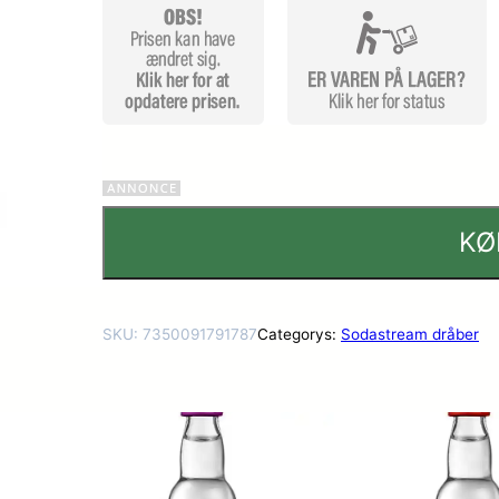
KØ
SKU:
7350091791787
Categorys:
Sodastream dråber