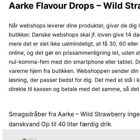
Aarke Flavour Drops – Wild Str
Når webshops leverer dine produkter, giver de dig li
butikker. Danske webshops skal jf. loven give 14 da
mere det er slet ikke ualmindeligt, at få 30, 60 elle
online, og det gør en prissammenligning let, uden a
nul-komma-fem med din smartphone eller tablet. Du f
varerne hjem fra butikken. Webshoppen sender din var
løsning, der passer bedst for dig. Det med at stå i 
direkte til kassen og betale med det samme, så det 
Smagsdråber fra Aarke – Wild Strawberry ingen 
danskvand Op til 40 liter færdig drik