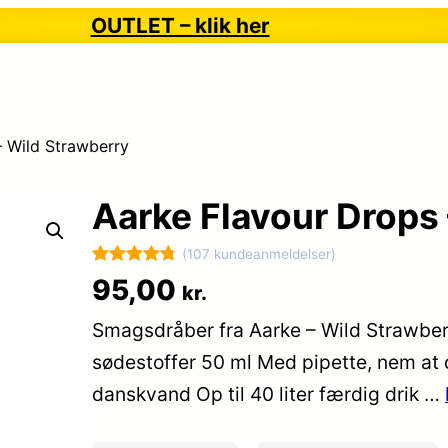
OUTLET – klik her
– Wild Strawberry
Aarke Flavour Drops
(107 kundeanmeldelser)
Bedømt
107
95,00
kr.
som
4.8
Smagsdråber fra Aarke – Wild Strawberr
ud af 5
baseret på
sødestoffer 50 ml Med pipette, nem at d
kundebedø
danskvand Op til 40 liter færdig drik …
mmelser