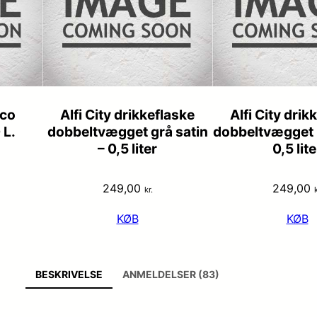
Eco
Alfi City drikkeflaske
Alfi City drik
 L.
dobbeltvægget grå satin
dobbeltvægget b
– 0,5 liter
0,5 lite
249,00
249,00
kr.
k
KØB
KØB
BESKRIVELSE
ANMELDELSER (83)