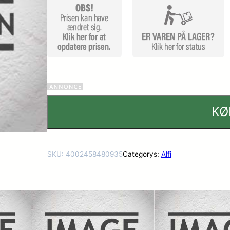
er
KØ
SKU:
4002458480935
Categorys:
Alfi