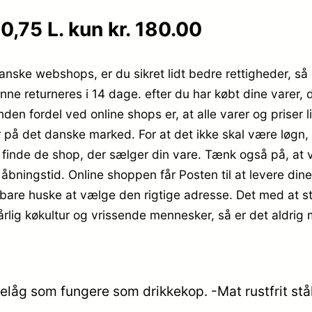
0,75 L. kun kr. 180.00
anske webshops, er du sikret lidt bedre rettigheder, så 
kunne returneres i 14 dage. efter du har købt dine varer
den fordel ved online shops er, at alle varer og priser l
 på det danske marked. For at det ikke skal være løgn,
 finde de shop, der sælger din vare. Tænk også på, at v
åbningstid. Online shoppen får Posten til at levere dine
l bare huske at vælge den rigtige adresse. Det med at stå
lig køkultur og vrissende mennesker, så er det aldrig m
g som fungere som drikkekop. -Mat rustfrit stål -