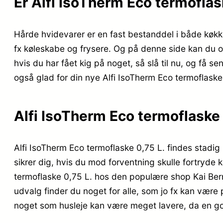
Er Alfi IsoTherm Eco termoflas
Hårde hvidevarer er en fast bestanddel i både køkk
fx køleskabe og frysere. Og på denne side kan du o
hvis du har fået kig på noget, så slå til nu, og få s
også glad for din nye Alfi IsoTherm Eco termoflaske
Alfi IsoTherm Eco termoflaske 
Alfi IsoTherm Eco termoflaske 0,75 L. findes stadig 
sikrer dig, hvis du mod forventning skulle fortryde 
termoflaske 0,75 L. hos den populære shop Kai Ber
udvalg finder du noget for alle, som jo fx kan være 
noget som husleje kan være meget lavere, da en g