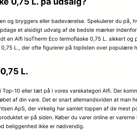
ke 0,75 L. på udsalg?
en og bryggers eller badeværelse. Spekulerer du på, h
pdage et alsidigt udvalg af de bedste mærker indenfor 
endt en Alfi IsoTherm Eco termoflaske 0,75 L. sikkert og 
 0,75 L., der ofte figurerer på toplisten over populære 
0,75 L.
i Top-10 eller tæt på i vores varekategori Alfi. Der kom
købet af din vare. Det er snart allemandsviden at man he
ntsen ApS, der virkelig har samlet toppen af de mest
produktet er på siden. Køber du varer online er varerne b
od beliggenhed ikke er nødvendig.