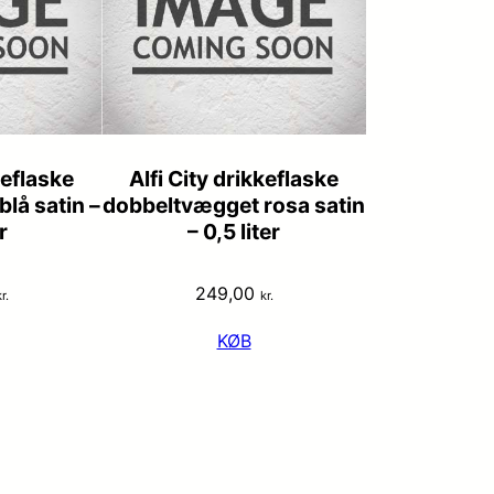
keflaske
Alfi City drikkeflaske
lå satin –
dobbeltvægget rosa satin
r
– 0,5 liter
249,00
r.
kr.
KØB