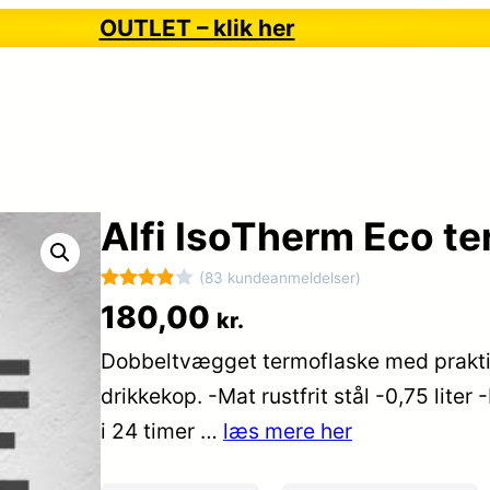
OUTLET – klik her
Alfi IsoTherm Eco te
(83 kundeanmeldelser)
Bedømt
83
180,00
kr.
som
3.9
Dobbeltvægget termoflaske med prakti
ud af 5
baseret
drikkekop. -Mat rustfrit stål -0,75 liter
på
i 24 timer …
læs mere her
kundebed
ømmels