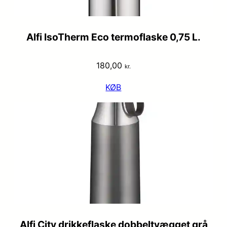
Alfi IsoTherm Eco termoflaske 0,75 L.
180,00
kr.
KØB
Alfi City drikkeflaske dobbeltvægget grå