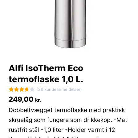
Alfi IsoTherm Eco
termoflaske 1,0 L.
(36 kundeanmeldelser)
Bedømt
36
249,00
kr.
som
Dobbeltvægget termoflaske med praktisk
3.7
ud
skruelåg som fungere som drikkekop. -Mat
af 5
baseret
rustfrit stål -1,0 liter -Holder varmt i 12
på