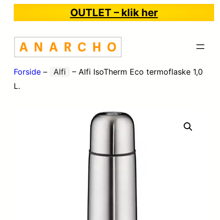
OUTLET – klik her
Forside
–
Alfi
–
Alfi IsoTherm Eco termoflaske 1,0
L.