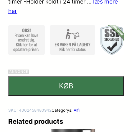
timer -Holder koldt i 24 timer …
læs mere
kundebed
her
ømmels
er
KØB
SKU:
4002458480942
Categorys:
Alfi
Related products