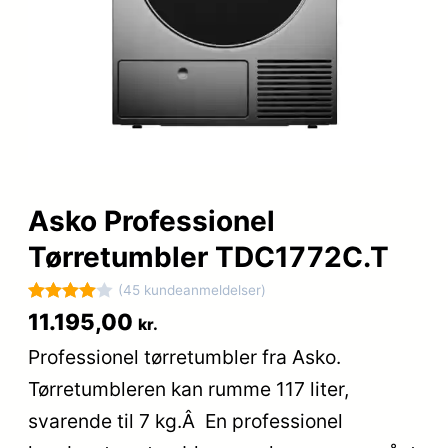
Asko Professionel
Tørretumbler TDC1772C.T
(45 kundeanmeldelser)
Bedømt
45
11.195,00
kr.
som
4
Professionel tørretumbler fra Asko.
ud af 5
Tørretumbleren kan rumme 117 liter,
baseret
på
svarende til 7 kg.Â En professionel
kundebed