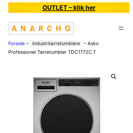
OUTLET – klik her
Forside
–
Industritørretumblere
–
Asko
Professionel Tørretumbler TDC1772C.T