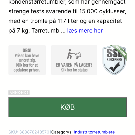
kondenstørretumbler, som har gennemgået
ømmelse
strenge tests svarende til 15.000 cyklusser,
r
med en tromle på 117 liter og en kapacitet
på 7 kg. Tørretumb …
læs mere her
KØB
SKU:
3838782485701
Categorys:
Industritørretumblere