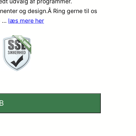
redt udvalg af programmer.
enter og design.Â Ring gerne til os
e …
læs mere her
B