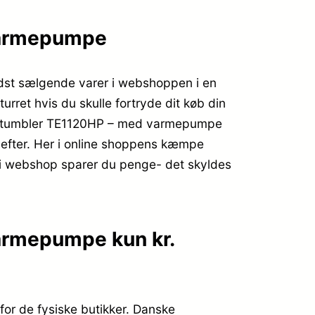
 varmepumpe
dst sælgende varer i webshoppen i en
urret hvis du skulle fortryde dit køb din
ørretumbler TE1120HP – med varmepumpe
r efter. Her i online shoppens kæmpe
s i webshop sparer du penge- det skyldes
armepumpe kun kr.
for de fysiske butikker. Danske