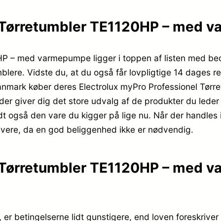
l Tørretumbler TE1120HP – med
0HP – med varmepumpe ligger i toppen af listen med be
blere. Vidste du, at du også får lovpligtige 14 dages ret
 Danmark køber deres Electrolux myPro Professionel T
der giver dig det store udvalg af de produkter du lede
dt også den vare du kigger på lige nu. Når der handle
avere, da en god beliggenhed ikke er nødvendig.
l Tørretumbler TE1120HP – med v
r betingelserne lidt gunstigere, end loven foreskriver 