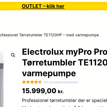
OUTLET – klik her
rofessionel Tørretumbler TE1120HP – med varmepumpe
Electrolux myPro Pr
Tørretumbler TE112
varmepumpe
(41 kundeanmeldelser)
Bedømt
41
15.999,00
kr.
som
4.6
Professionel tørretumbler der er specie
ud af 5
baseret på