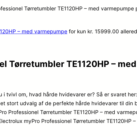
Professionel Tørretumbler TE1120HP – med varmepumpe p
TE1120HP – med varmepumpe
for kun kr. 15999.00
allere
onel Tørretumbler TE1120HP – m
u i tvivl om, hvad hårde hvidevarer er? Så er svaret he
et stort udvalg af de perfekte hårde hvidevarer til din 
yPro Professionel Tørretumbler TE1120HP – med varmepu
y Electrolux myPro Professionel Tørretumbler TE1120HP