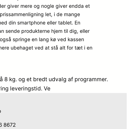
der giver mere og nogle giver endda et
n prissammenligning let, i de mange
d din smartphone eller tablet. En
 sende produkterne hjem til dig, eller
n også springe en lang kø ved kassen
ere ubehaget ved at stå alt for tæt i en
på 8 kg. og et bredt udvalg af programmer.
ng leveringstid. Ve
o
76 8672