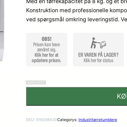
Med en tørrekapacitet på 8 kg. og et b
kundebedø
Konstruktion med professionelle kompon
mmelser
ved spørgsmål omkring leveringstid. V
KØ
SKU:
916098430
Categorys:
Industritørretumblere