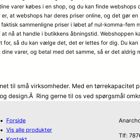
r dine varer købes i en shop, og du kan finde webshops 
ger er, at webshops har deres priser online, og det gør e
aktisk sammenligne priser i løbet af nul-komma-fem me
 at nå at handle i butikkens åbningstid. Webshoppen kan
t for, så du kan vælge det, det er lettes for dig. Du ka
t dine varer, og betal med det samme, så er det aldrig m
gnet til små virksomheder. Med en tørrekapacitet 
g design.Â Ring gerne til os ved spørgsmål omkri
Forside
Anarch
Vis alle produkter
Tlf: 78
Kontakt