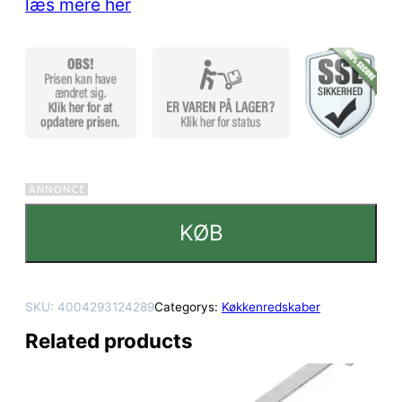
læs mere her
ømmelse
r
KØB
SKU:
4004293124289
Categorys:
Køkkenredskaber
Related products