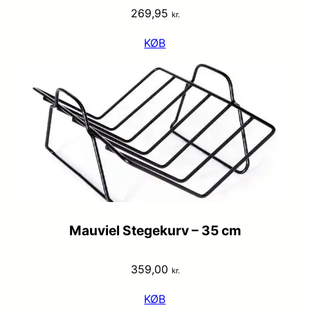
269,95
kr.
KØB
Mauviel Stegekurv – 35 cm
359,00
kr.
KØB