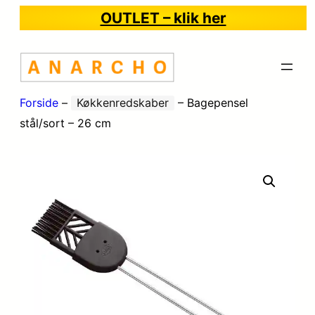
OUTLET – klik her
Forside
–
Køkkenredskaber
–
Bagepensel
stål/sort – 26 cm