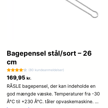
Bagepensel stål/sort – 26
cm
(80 kundeanmeldelser)
Bedømt
80
169,95
kr.
som
4.1
RÃSLE bagepensel, der kan indeholde en
ud af 5
god mængde væske. Temperaturer fra -30
baseret
på
Â°C til +230 Â°C. tåler opvaskemaskine. …
kundebed