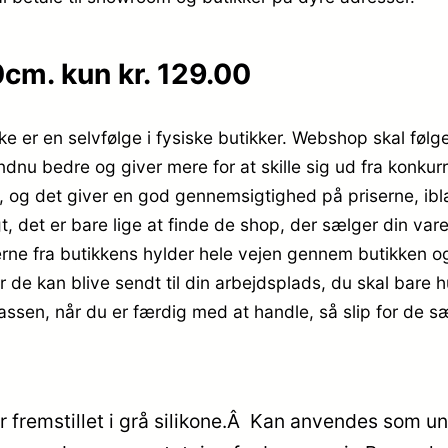
m. kun kr. 129.00
ikke er en selvfølge i fysiske butikker. Webshop skal følg
endnu bedre og giver mere for at skille sig ud fra konkur
s, og det giver en god gennemsigtighed på priserne, ibl
t, det er bare lige at finde de shop, der sælger din vare
rerne fra butikkens hylder hele vejen gennem butikken og
r de kan blive sendt til din arbejdsplads, du skal bare 
kassen, når du er færdig med at handle, så slip for de 
 fremstillet i grå silikone.Â Kan anvendes som und