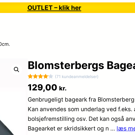
OUTLET – klik her
0cm.
Blomsterbergs Bage
(71 kundeanmeldelser)
Bedømt
71
129,00
kr.
som
4.1
Genbrugeligt bageark fra Blomsterbergs, 
ud af 5
baseret
Kan anvendes som underlag ved f.eks. æ
på
bolsjefremstilling osv. Det kan også a
kundebed
Bagearket er skridsikkert og n …
læs me
ømmelse