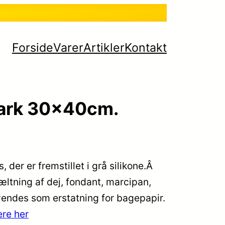
Forside
Varer
Artikler
Kontakt
ark 30x40cm.
der er fremstillet i grå silikone.Â
ltning af dej, fondant, marcipan,
nvendes som erstatning for bagepapir.
re her