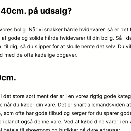
x40cm. på udsalg?
 vores bolig. Når vi snakker hårde hvidevarer, så er det
rd af gode og solide hårde hvidevarer til din bolig. Så 
 dig, så du slipper for at skulle hente det selv. Du vi
d med de ofte kedelige opgaver.
0cm.
et store sortiment der er i en vores rigtig gode katego
ke når du køber din vare. Det er snart allemandsviden a
om ofte har gode tilbud og sørger for du sparer gode
, deriblandt også denne vare. Ved at købe dine varer i e
al betale til showroom og butikker på dyre adresser.