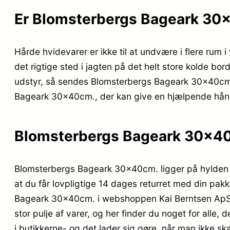
Er Blomsterbergs Bageark 30
Hårde hvidevarer er ikke til at undvære i flere rum i
det rigtige sted i jagten på det helt store kolde bo
udstyr, så sendes Blomsterbergs Bageark 30x40cm. til
Bageark 30x40cm., der kan give en hjælpende hån
Blomsterbergs Bageark 30x4
Blomsterbergs Bageark 30x40cm. ligger på hylden i d
at du får lovpligtige 14 dages returret med din pak
Bageark 30x40cm. i webshoppen Kai Berntsen ApS, s
stor pulje af varer, og her finder du noget for alle
i butikkerne- og det lader sig gøre, når man ikke sk