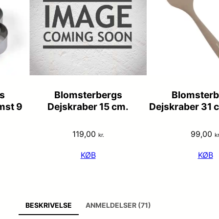
s
Blomsterbergs
Blomsterb
mst 9
Dejskraber 15 cm.
Dejskraber 31 c
119,00
99,00
kr.
kr
KØB
KØB
BESKRIVELSE
ANMELDELSER (71)