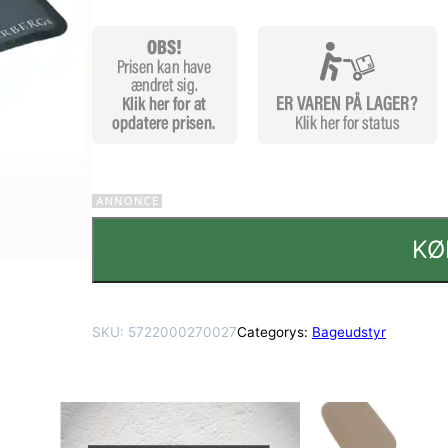
r
KØ
SKU:
5722000270027
Categorys:
Bageudstyr