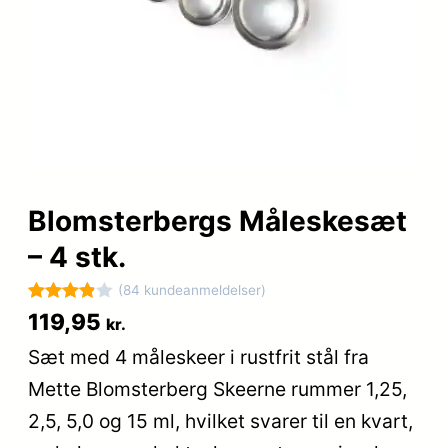
Blomsterbergs Måleskesæt
– 4 stk.
(84 kundeanmeldelser)
Bedømt
84
119,95
kr.
som
3.9
Sæt med 4 måleskeer i rustfrit stål fra
ud af 5
Mette Blomsterberg Skeerne rummer 1,25,
baseret
på
2,5, 5,0 og 15 ml, hvilket svarer til en kvart,
kundebed