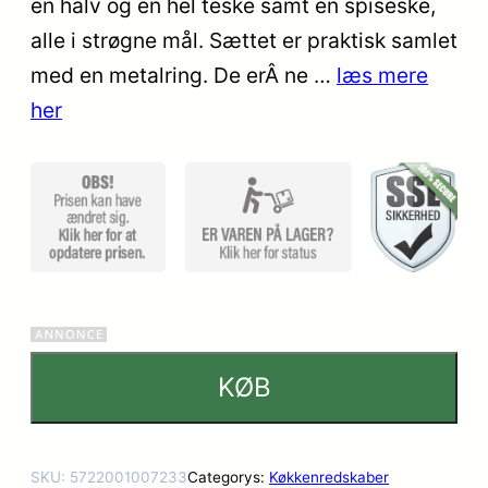
en halv og en hel teske samt en spiseske,
ømmels
alle i strøgne mål. Sættet er praktisk samlet
er
med en metalring. De erÂ ne …
læs mere
her
KØB
SKU:
5722001007233
Categorys:
Køkkenredskaber