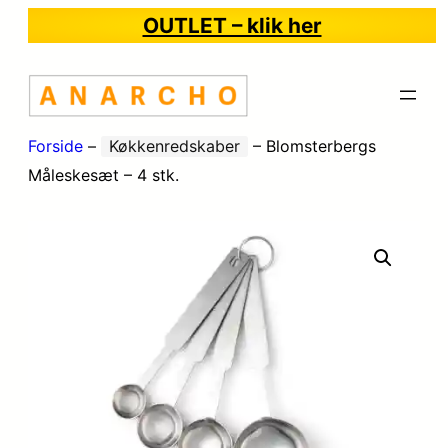
OUTLET – klik her
Forside
–
Køkkenredskaber
–
Blomsterbergs
Måleskesæt – 4 stk.