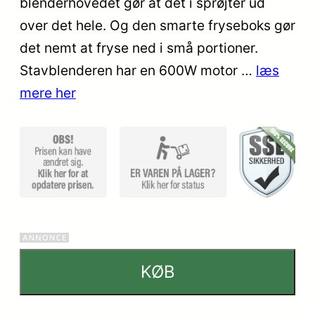
blenderhovedet gør at det i sprøjter ud
mmelser
over det hele. Og den smarte fryseboks gør
det nemt at fryse ned i små portioner.
Stavblenderen har en 600W motor …
læs
mere her
KØB