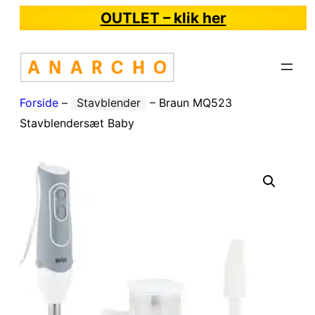
OUTLET – klik her
Forside
–
Stavblender
–
Braun MQ523
Stavblendersæt Baby