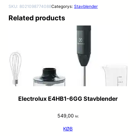
SKU:
8021098774088
Categorys:
Stavblender
Related products
Electrolux E4HB1-6GG Stavblender
549,00
kr.
KØB