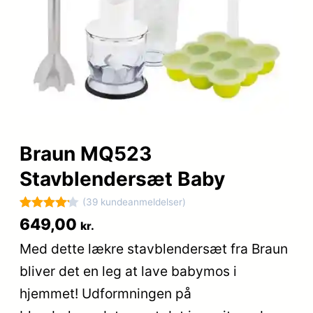
Braun MQ523
Stavblendersæt Baby
(39 kundeanmeldelser)
Bedømt
39
649,00
kr.
som
4.2
Med dette lækre stavblendersæt fra Braun
ud af 5
bliver det en leg at lave babymos i
baseret
på
hjemmet! Udformningen på
kundebedø