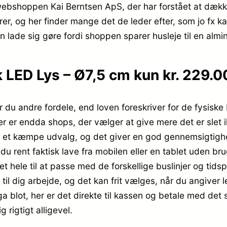
webshoppen Kai Berntsen ApS, der har forstået at dækk
arer, og her finder mange det de leder efter, som jo fx 
n lade sig gøre fordi shoppen sparer husleje til en almin
 LED Lys – Ø7,5 cm kun kr. 229.0
 du andre fordele, end loven foreskriver for de fysiske 
er er endda shops, der vælger at give mere det er slet i
ar et kæmpe udvalg, og det giver en god gennemsigtighe
du rent faktisk lave fra mobilen eller en tablet uden b
 det hele til at passe med de forskellige buslinjer og tid
 til dig arbejde, og det kan frit vælges, når du angive
ga blot, her er det direkte til kassen og betale med d
g rigtigt alligevel.