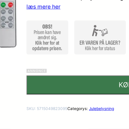
læs mere her
KØ
SKU:
5715049823095
Categorys:
Julebelysning