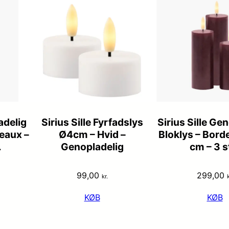
adelig
Sirius Sille Fyrfadslys
Sirius Sille Ge
deaux –
Ø4cm – Hvid –
Bloklys – Bord
.
Genopladelig
cm – 3 s
99,00
299,00
kr.
k
KØB
KØB