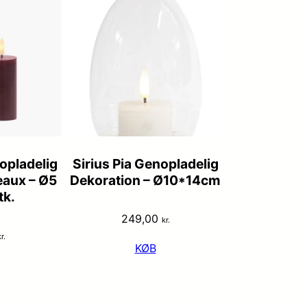
nopladelig
Sirius Pia Genopladelig
eaux – Ø5
Dekoration – Ø10*14cm
tk.
249,00
kr.
r.
KØB