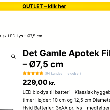
OUTLET – klik her
tisk LED Lys – Ø7,5 cm
Det Gamle Apotek Fi
– Ø7,5 cm
(64 kundeanmeldelser)
Bedømt
64
229,00
kr.
som
4.9
LED bloklys til batteri – Klassisk hygg
ud af 5
baseret på
timer Højder: 10 cm og 12,5 cm Diameter
kundebedøm
Hvid Batterier: 3xAA pr. lys – medfølger
melser