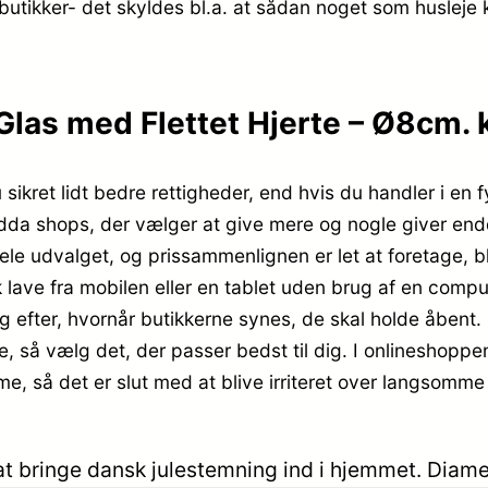
 butikker- det skyldes bl.a. at sådan noget som huslej
las med Flettet Hjerte – Ø8cm. k
 sikret lidt bedre rettigheder, end hvis du handler i en 
 endda shops, der vælger at give mere og nogle giver end
hele udvalget, og prissammenlignen er let at foretage, 
k lave fra mobilen eller en tablet uden brug af en com
sig efter, hvornår butikkerne synes, de skal holde åbent.
e, så vælg det, der passer bedst til dig. I onlineshoppe
me, så det er slut med at blive irriteret over langsomm
e at bringe dansk julestemning ind i hjemmet. D