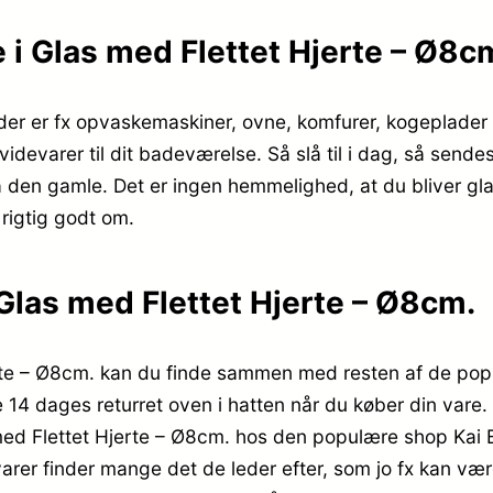
 i Glas med Flettet Hjerte – Ø8c
ender er fx opvaskemaskiner, ovne, komfurer, kogeplade
videvarer til dit badeværelse. Så slå til i dag, så sen
a den gamle. Det er ingen hemmelighed, at du bliver gl
rigtig godt om.
Glas med Flettet Hjerte – Ø8cm.
rte – Ø8cm. kan du finde sammen med resten af de pop
ige 14 dages returret oven i hatten når du køber din var
 med Flettet Hjerte – Ø8cm. hos den populære shop Kai 
varer finder mange det de leder efter, som jo fx kan vær