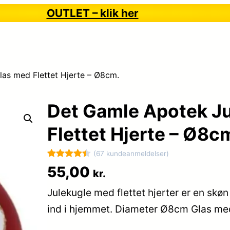
OUTLET – klik her
las med Flettet Hjerte – Ø8cm.
Det Gamle Apotek Ju
Flettet Hjerte – Ø8c
(67 kundeanmeldelser)
Bedømt
67
55,00
kr.
som
4.4
Julekugle med flettet hjerter er en skø
ud af 5
baseret
ind i hjemmet. Diameter Ø8cm Glas 
på
kundebedø