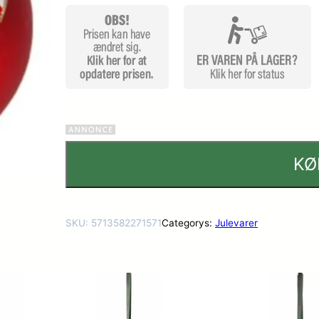
mmelser
KØ
SKU:
5713582271571
Categorys:
Julevarer