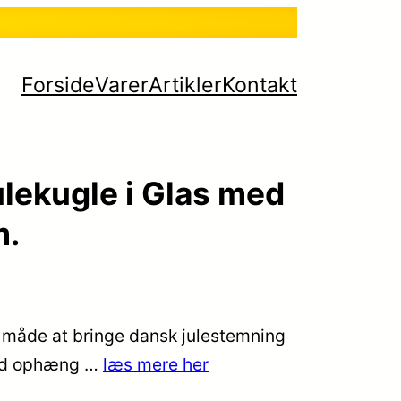
Forside
Varer
Artikler
Kontakt
lekugle i Glas med
m.
n måde at bringe dansk julestemning
med ophæng …
læs mere her