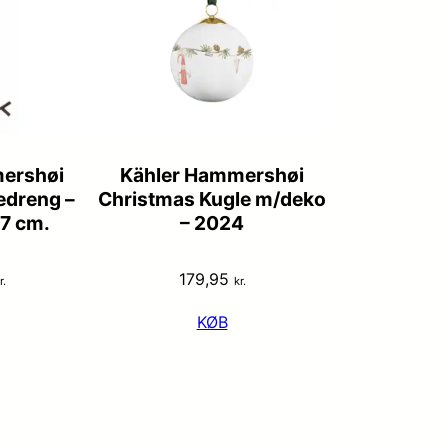
ershøi
Kähler Hammershøi
edreng –
Christmas Kugle m/deko
7 cm.
– 2024
179,95
r.
kr.
KØB