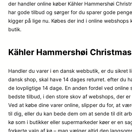
der handler online køber Kähler Hammershøi Chris
har gode tilbud og sørger for du sparer gode penge.
kigger på lige nu. Købes der ind i online webshops 
butik.
Kähler Hammershøi Christmas
Handler du varer i en dansk webbutik, er du sikret l
dansk shop, skal have 14 dages returret. efter du h
de lovpligtige 14 dage. En anden fordel ved online sh
bedste tilbud, i den store skov af webshops, der er
Ved at købe dine varer online, slipper du for, at 
til dig, eller du kan bede dem om at sende til dit a
kø som i butikker eller supermarkeder køer er en sa
forkerte valg af kø – man vælger altid den langsom