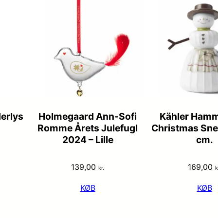
derlys
Holmegaard Ann-Sofi
Kähler Hamm
Romme Årets Julefugl
Christmas Sne
2024 – Lille
cm.
139,00
169,00
kr.
k
KØB
KØB