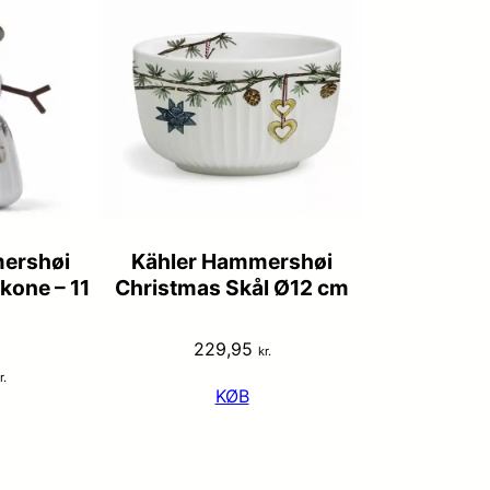
ershøi
Kähler Hammershøi
kone – 11
Christmas Skål Ø12 cm
229,95
kr.
r.
KØB