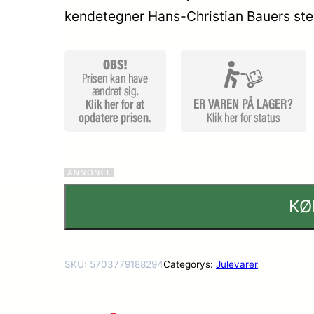
kendetegner Hans-Christian Bauers ste
kundebed
ømmels
er
KØ
SKU:
5703779188294
Categorys:
Julevarer