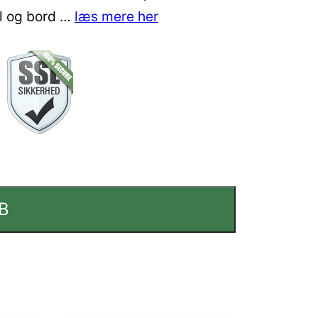
l og bord …
læs mere her
B