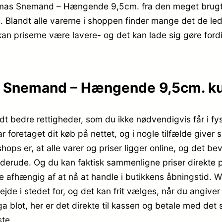
tmas Snemand – Hængende 9,5cm. fra den meget brugte
 Blandt alle varerne i shoppen finder mange det de led
kan priserne være lavere- og det kan lade sig gøre fordi
 Snemand – Hængende 9,5cm. kun
idt bedre rettigheder, som du ikke nødvendigvis får i fy
ar foretaget dit køb på nettet, og i nogle tilfælde giv
ops er, at alle varer og priser ligger online, og det bev
 derude. Og du kan faktisk sammenligne priser direkte på
være afhængig af at nå at handle i butikkens åbningsti
rbejde i stedet for, og det kan frit vælges, når du angi
ga blot, her er det direkte til kassen og betale med de
ste.