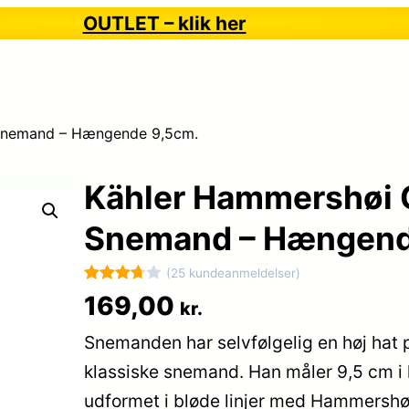
OUTLET – klik her
 Snemand – Hængende 9,5cm.
Kähler Hammershøi 
Snemand – Hængend
(25 kundeanmeldelser)
Bedømt
25
169,00
kr.
som
Snemanden har selvfølgelig en høj hat 
3.7
ud
af 5
klassiske snemand. Han måler 9,5 cm i 
baseret
udformet i bløde linjer med Hammershøi-
på