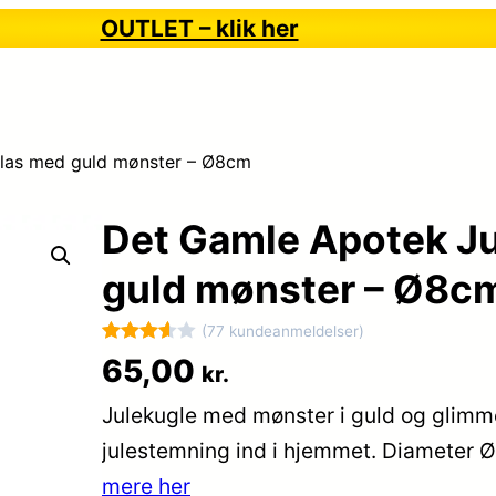
OUTLET – klik her
Glas med guld mønster – Ø8cm
Det Gamle Apotek Ju
guld mønster – Ø8c
(77 kundeanmeldelser)
Bedømt
77
65,00
kr.
som
Julekugle med mønster i guld og glimm
3.6
ud
af 5
julestemning ind i hjemmet. Diamete
baseret
mere her
på