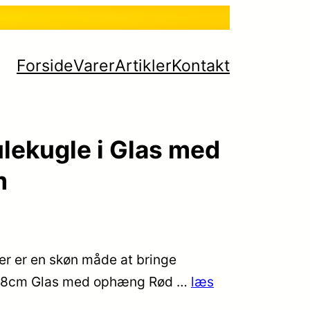
Forside
Varer
Artikler
Kontakt
lekugle i Glas med
m
er er en skøn måde at bringe
r Ø8cm Glas med ophæng Rød …
læs