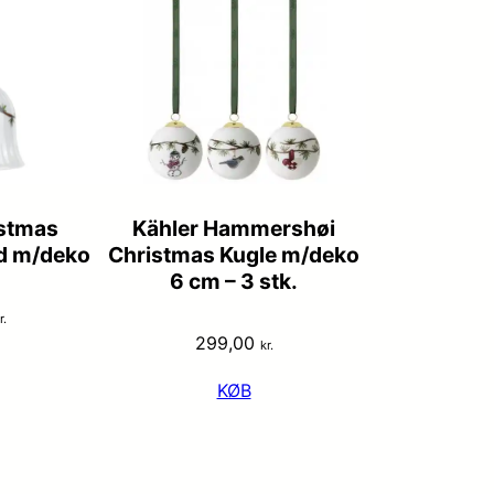
istmas
Kähler Hammershøi
id m/deko
Christmas Kugle m/deko
6 cm – 3 stk.
r.
299,00
kr.
KØB