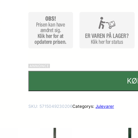
kundebe
dømmel
ser
KØ
SKU:
5715049230206
Categorys:
Julevarer