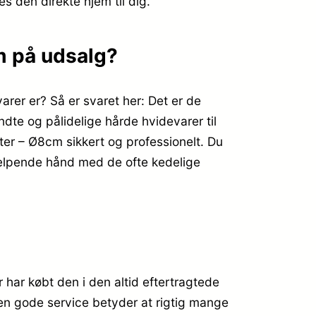
es den direkte hjem til dig.
m på udsalg?
rer er? Så er svaret her: Det er de
dte og pålidelige hårde hvidevarer til
ster – Ø8cm sikkert og professionelt. Du
jælpende hånd med de ofte kedelige
har købt den i den altid eftertragtede
Den gode service betyder at rigtig mange