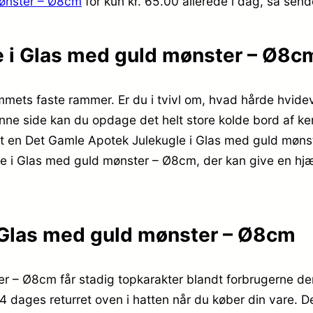
mønster – Ø8cm
for kun kr. 65.00
allerede i dag, så send
e i Glas med guld mønster – Ø8c
mets faste rammer. Er du i tvivl om, hvad hårde hvideva
ne side kan du opdage det helt store kolde bord af ken
sendt en Det Gamle Apotek Julekugle i Glas med guld møn
ugle i Glas med guld mønster – Ø8cm, der kan give en h
 Glas med guld mønster – Ø8cm
 – Ø8cm får stadig topkarakter blandt forbrugerne der 
 14 dages returret oven i hatten når du køber din vare. 