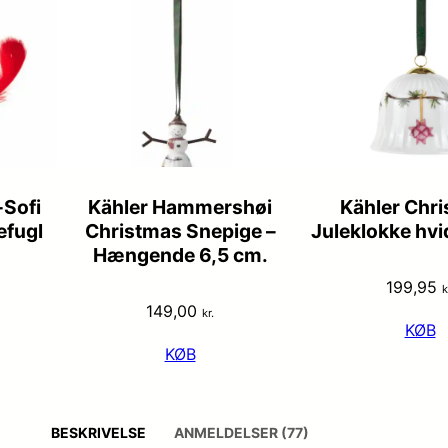
Sofi
Kähler Hammershøi
Kähler Chr
efugl
Christmas Snepige –
Juleklokke hv
Hængende 6,5 cm.
199,95
k
149,00
kr.
KØB
KØB
BESKRIVELSE
ANMELDELSER (77)