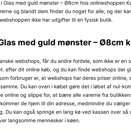
 i Glas med guld mønster – Ø8cm hos onlineshoppen Ka
rerne og blandt dem finder du noget for alle, og der k
webshoppen ikke har udgifter til en fysisk butik.
Glas med guld mønster – Ø8cm ku
anske webshops, får du andre fordele, som ikke er en se
t. efter dit online køb, og du kan finde webshops der 
 som forbruger er, at webshops har deres priser online,
t samme. Du kan oven i købet gøre det i løbet af nul-
 online og slippe for, at bære alle varerne fra butikk
r, kommer de hjem til din adresse, medmindre du vælger 
ig. Du kan også springe en lang kø ved kassen over så de
t over langsomme mennesker i køen.