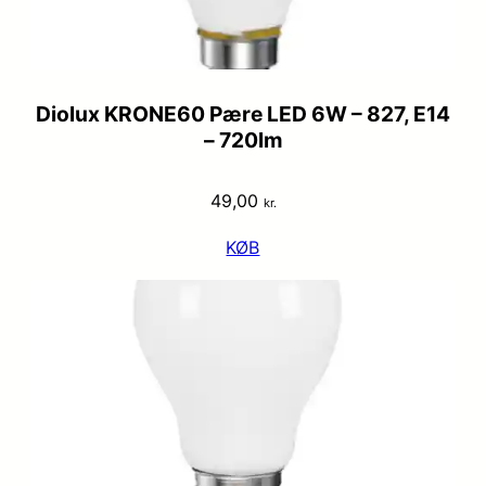
Diolux KRONE60 Pære LED 6W – 827, E14
– 720lm
49,00
kr.
KØB