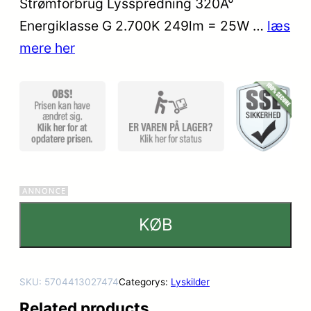
Strømforbrug Lysspredning 320Â°
Energiklasse G 2.700K 249lm = 25W …
læs
mere her
KØB
SKU:
5704413027474
Categorys:
Lyskilder
Related products