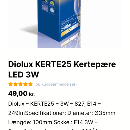
Diolux KERTE25 Kertepære
LED 3W
(58 kundeanmeldelser)
Bedømt
58
49,00
kr.
som
5
ud
Diolux – KERTE25 – 3W – 827, E14 –
af 5
249lmSpecifikationer: Diameter: Ø35mm
baseret på
kundebedøm
Længde: 100mm Sokkel: E14 3W –
melser