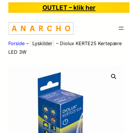
OUTLET – klik her
Forside
–
Lyskilder
–
Diolux KERTE25 Kertepære
LED 3W