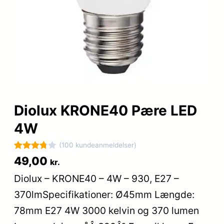
Diolux KRONE40 Pære LED
4W
(100 kundeanmeldelser)
Bedømt
100
49,00
kr.
som
Diolux – KRONE40 – 4W – 930, E27 –
3.8
ud af
370lmSpecifikationer: Ø45mm Længde:
5
baseret
78mm E27 4W 3000 kelvin og 370 lumen
på