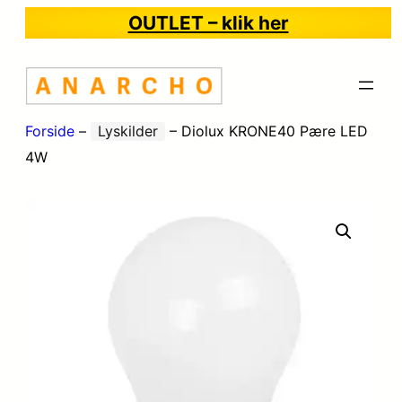
OUTLET – klik her
Forside
–
Lyskilder
–
Diolux KRONE40 Pære LED
4W