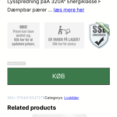
Lysspredning påÂ 320Â° Energiklasse F
kundebed
Dæmpbar pærer …
læs mere her
ømmels
er
KØB
SKU:
5704413027276
Categorys:
Lyskilder
Related products