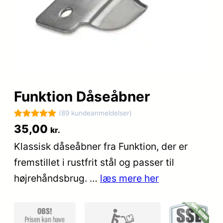
Funktion Dåseåbner
(89 kundeanmeldelser)
Bedømt
89
35,00
kr.
som
5
ud
Klassisk dåseåbner fra Funktion, der er
af 5
fremstillet i rustfrit stål og passer til
baseret på
kundebedøm
højrehåndsbrug. …
læs mere her
melser