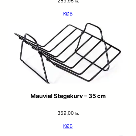
269,95
kr.
KØB
Mauviel Stegekurv – 35 cm
359,00
kr.
KØB