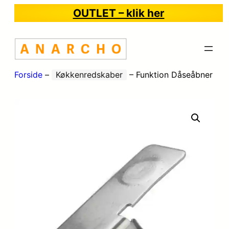
OUTLET – klik her
Forside
–
Køkkenredskaber
–
Funktion Dåseåbner