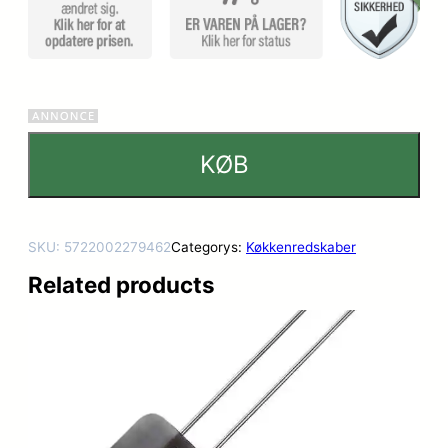
KØB
SKU:
5722002279462
Categorys:
Køkkenredskaber
Related products