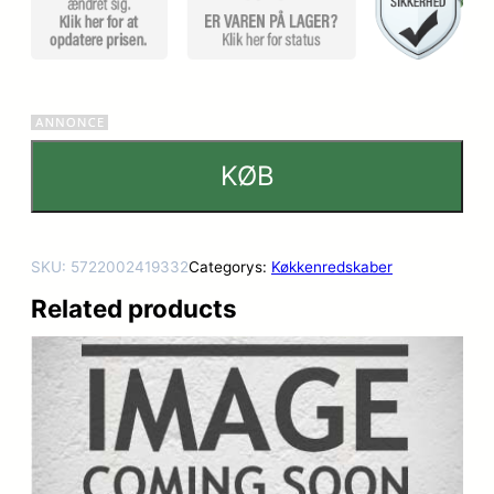
dømmel
ser
KØB
SKU:
5722002419332
Categorys:
Køkkenredskaber
Related products