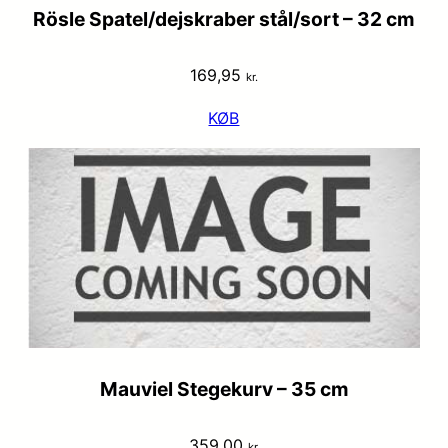
Rösle Spatel/dejskraber stål/sort – 32 cm
169,95
kr.
KØB
Mauviel Stegekurv – 35 cm
359,00
kr.