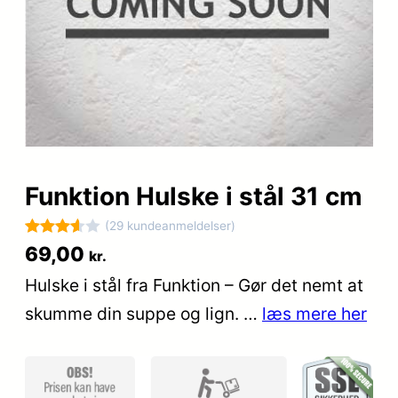
Funktion Hulske i stål 31 cm
(29 kundeanmeldelser)
Bedømt
29
69,00
kr.
som
Hulske i stål fra Funktion – Gør det nemt at
3.6
ud
skumme din suppe og lign. …
læs mere her
af 5
baseret
på
kundebe