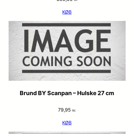
KØB
Brund BY Scanpan – Hulske 27 cm
79,95
kr.
KØB