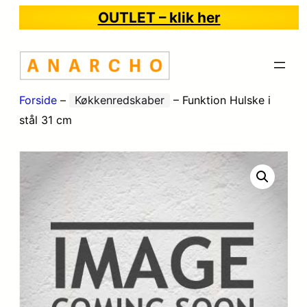
OUTLET – klik her
Forside
–
Køkkenredskaber
–
Funktion Hulske i
stål 31 cm