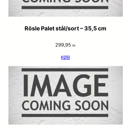
Rösle Palet stål/sort – 35,5 cm
299,95
kr.
KØB