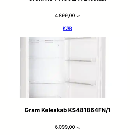
4.899,00
kr.
KØB
Gram Køleskab KS481864FN/1
6.099,00
kr.