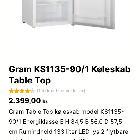
Gram KS1135-90/1 Køleskab
Table Top
(100 kundeanmeldelser)
Bedømt
100
2.399,00
kr.
som
4.1
Gram Table Top køleskab model KS1135-
ud af 5
90/1 Energiklasse E H 84,5 B 56,0 D 57,5
baseret
på
cm Rumindhold 133 liter LED lys 2 flytbare
kundebed