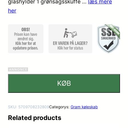
glashylder 1 grønsagsskuffe …
læs mere
ømmelse
her
r
KØB
SKU:
5709708232809
Categorys:
Gram køleskab
Related products