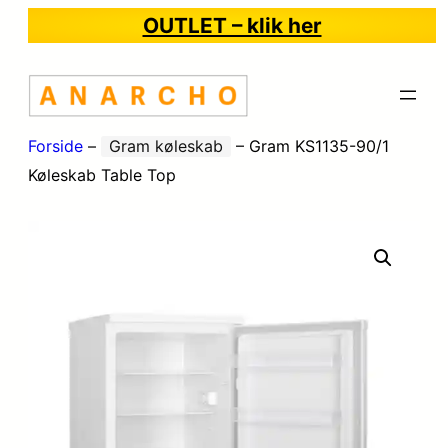
OUTLET – klik her
Forside
–
Gram køleskab
–
Gram KS1135-90/1
Køleskab Table Top