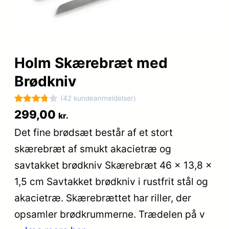
Holm Skærebræt med
Brødkniv
(42 kundeanmeldelser)
Bedømt
42
299,00
kr.
som
Det fine brødsæt består af et stort
3.8
ud af
skærebræt af smukt akacietræ og
5
baseret
savtakket brødkniv Skærebræt 46 x 13,8 x
på
1,5 cm Savtakket brødkniv i rustfrit stål og
kundebed
akacietræ. Skærebrættet har riller, der
ømmels
er
opsamler brødkrummerne. Trædelen på v