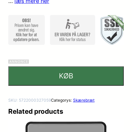
…
læs mere her
KØB
SKU:
5722000327059
Categorys:
Skærebræt
Related products