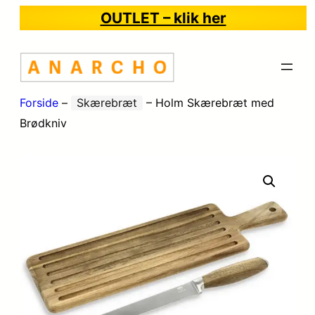
OUTLET – klik her
Forside
–
Skærebræt
–
Holm Skærebræt med
Brødkniv