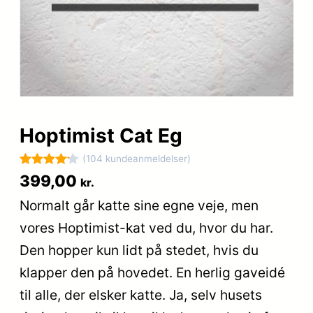
Hoptimist Cat Eg
(104 kundeanmeldelser)
Bedømt
104
399,00
kr.
som
4.2
Normalt går katte sine egne veje, men
ud af 5
vores Hoptimist-kat ved du, hvor du har.
baseret
på
Den hopper kun lidt på stedet, hvis du
kundebedø
klapper den på hovedet. En herlig gaveidé
mmelser
til alle, der elsker katte. Ja, selv husets