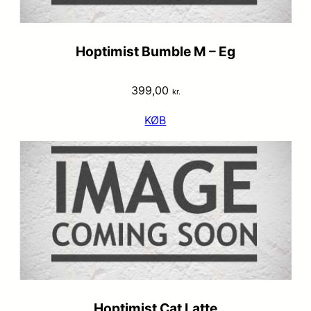
Hoptimist Bumble M – Eg
399,00
kr.
KØB
Hoptimist Cat Latte