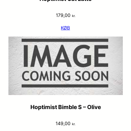
179,00
kr.
KØB
Hoptimist Bimble S – Olive
149,00
kr.