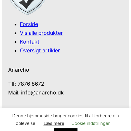
Forside
Vis alle produkter
Kontakt
Oversigt artikler
Anarcho
Tlf: 7876 8672
Mail:
info@anarcho.dk
Denne hjemmeside bruger cookies til at forbedre din
Anarcho – alt i Hårde Hvidevarer
oplevelse.
Læs mere
Cookie indstillinger