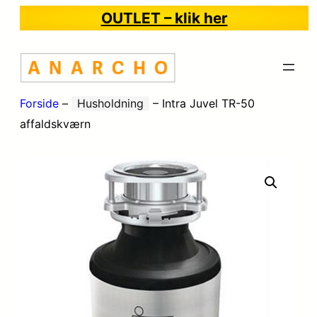
OUTLET – klik her
Forside
–
Husholdning
–
Intra Juvel TR-50
affaldskværn