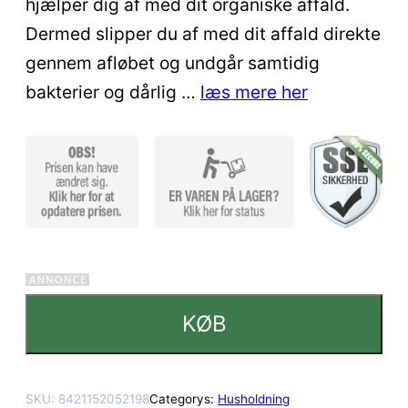
hjælper dig af med dit organiske affald.
mmelser
Dermed slipper du af med dit affald direkte
gennem afløbet og undgår samtidig
bakterier og dårlig …
læs mere her
KØB
SKU:
8421152052198
Categorys:
Husholdning