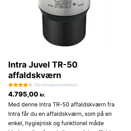
Intra Juvel TR-50
affaldskværn
(50 kundeanmeldelser)
Bedømt
50
4.795,00
kr.
som
4.2
Med denne Intra TR-50 affaldskværn fra
ud af 5
Intra får du en affaldskværn, som på en
baseret
på
enkel, hygiejnisk og funktionel måde
kundebedø