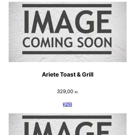
Ariete Toast & Grill
329,00
kr.
KØB