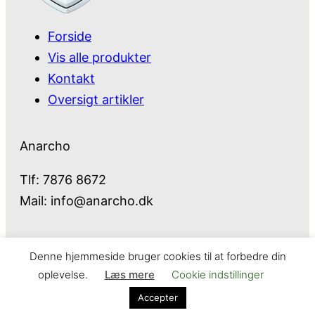
Forside
Vis alle produkter
Kontakt
Oversigt artikler
Anarcho
Tlf: 7876 8672
Mail:
info@anarcho.dk
Denne hjemmeside bruger cookies til at forbedre din
Anarcho – alt i Hårde Hvidevarer
oplevelse.
Læs mere
Cookie indstillinger
Cookie- og privatlivspolitik
Kontakt
Accepter