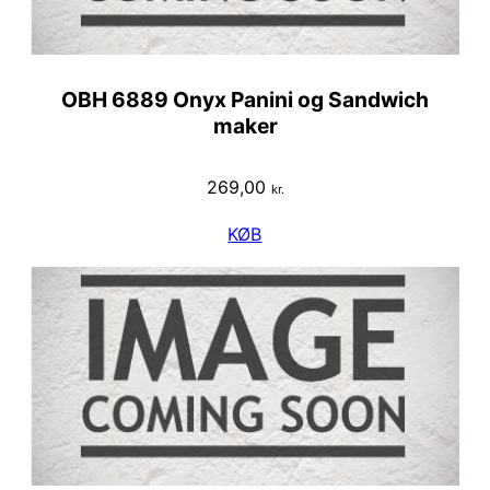
OBH 6889 Onyx Panini og Sandwich
maker
269,00
kr.
KØB