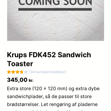
Krups FDK452 Sandwich
Toaster
(34 kundeanmeldelser)
Bedømt
34
345,00
kr.
som
Extra store (120 x 120 mm) og extra dybe
3.8
ud af
sandwichplader, så de passer til store
5
baseret
brødstørrelser. Let rengøring af pladerne
på