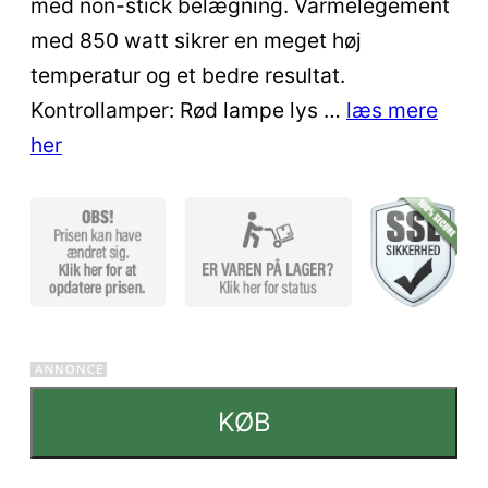
med non-stick belægning. Varmelegement
kundebed
med 850 watt sikrer en meget høj
ømmels
er
temperatur og et bedre resultat.
Kontrollamper: Rød lampe lys …
læs mere
her
KØB