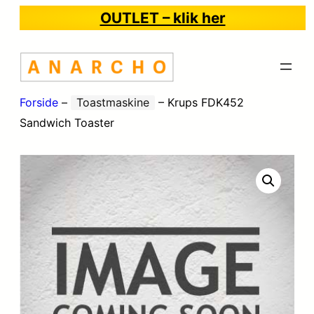
OUTLET – klik her
Forside
–
Toastmaskine
–
Krups FDK452
Sandwich Toaster