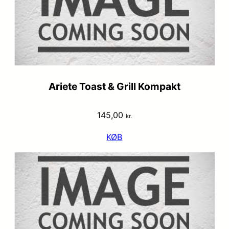
Ariete Toast & Grill Kompakt
145,00
kr.
KØB