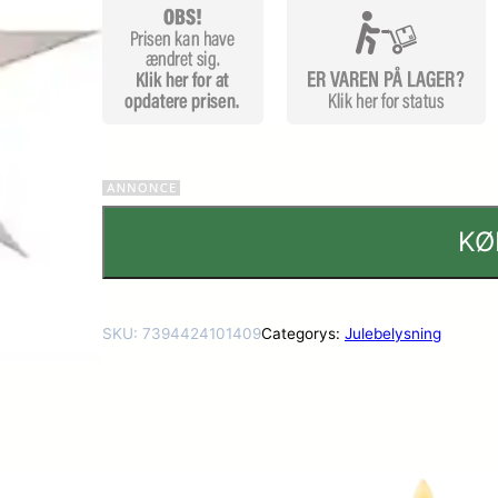
KØ
SKU:
7394424101409
Categorys:
Julebelysning