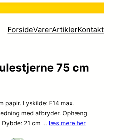
Forside
Varer
Artikler
Kontakt
julestjerne 75 cm
m papir. Lyskilde: E14 max.
 ledning med afbryder. Ophæng
m Dybde: 21 cm …
læs mere her