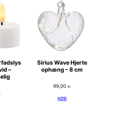
yrfadslys
Sirius Wave Hjerte
id –
ophæng – 8 cm
elig
99,00
kr.
.
KØB