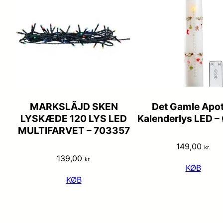
MARKSLÃJD SKEN
Det Gamle Apo
LYSKÆDE 120 LYS LED
Kalenderlys LED 
MULTIFARVET – 703357
149,00
kr.
139,00
kr.
KØB
KØB