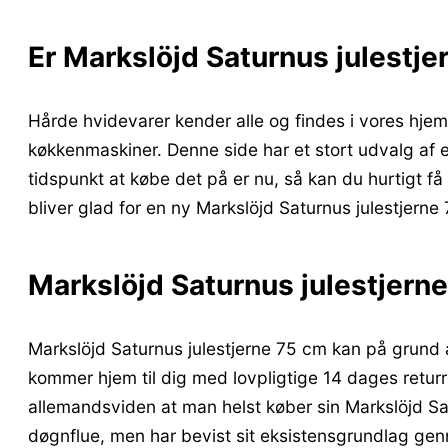
Er Markslöjd Saturnus julestj
Hårde hvidevarer kender alle og findes i vores hjem
køkkenmaskiner. Denne side har et stort udvalg af 
tidspunkt at købe det på er nu, så kan du hurtigt f
bliver glad for en ny Markslöjd Saturnus julestjern
Markslöjd Saturnus julestjern
Markslöjd Saturnus julestjerne 75 cm kan på grund 
kommer hjem til dig med lovpligtige 14 dages returre
allemandsviden at man helst køber sin Markslöjd S
døgnflue, men har bevist sit eksistensgrundlag gen