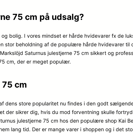
erne 75 cm på udsalg?
 og bolig. I vores mindset er hårde hvidevarer fx de lu
en stor beholdning af de populære hårde hvidevarer til
å Markslöjd Saturnus julestjerne 75 cm sikkert og profes
e 75 cm, der er meget populær.
e 75 cm
af dens store popularitet nu findes i den godt sælgende
t der sikrer dig, hvis du mod forventning skulle fortryd
aturnus julestjerne 75 cm hos den populære shop Kai Be
nem lang tid. Der er mange varer i shoppen og i det st