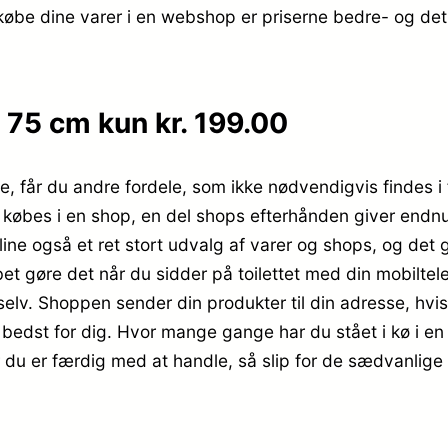
 købe dine varer i en webshop er priserne bedre- og det
 75 cm kun kr. 199.00
e, får du andre fordele, som ikke nødvendigvis findes i
er købes i en shop, en del shops efterhånden giver endn
ine også et ret stort udvalg af varer og shops, og det 
t gøre det når du sidder på toilettet med din mobiltele
selv. Shoppen sender din produkter til din adresse, hvis
 bedst for dig. Hvor mange gange har du stået i kø i en 
r du er færdig med at handle, så slip for de sædvanlige 