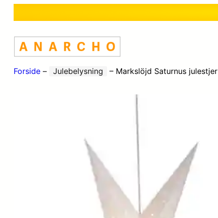
Forside
–
Julebelysning
–
Markslöjd Saturnus julestje