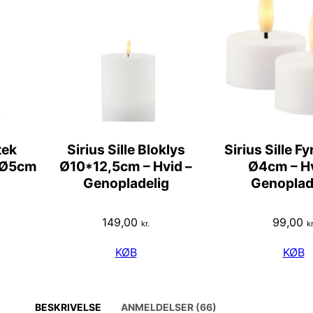
tek
Sirius Sille Bloklys
Sirius Sille F
– Ø5cm
Ø10*12,5cm – Hvid –
Ø4cm – Hv
Genopladelig
Genoplad
149,00
99,00
kr.
kr
KØB
KØB
BESKRIVELSE
ANMELDELSER (66)