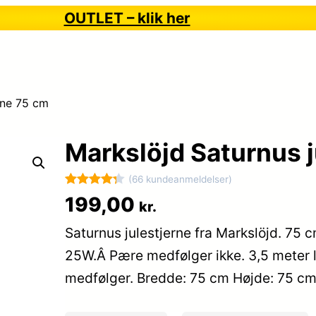
OUTLET – klik her
rne 75 cm
Markslöjd Saturnus 
(66 kundeanmeldelser)
Bedømt
66
199,00
kr.
som
4.3
Saturnus julestjerne fra Markslöjd. 75 c
ud af 5
baseret
25W.Â Pære medfølger ikke. 3,5 meter
på
medfølger. Bredde: 75 cm Højde: 75 c
kundebedø
mmelser