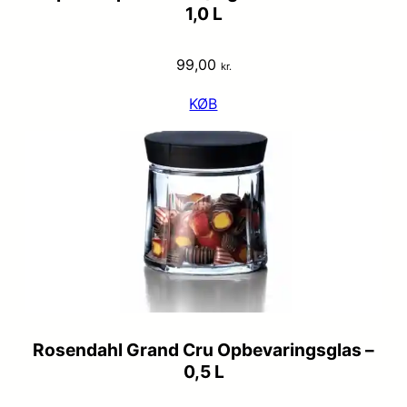
1,0 L
99,00
kr.
KØB
Rosendahl Grand Cru Opbevaringsglas –
0,5 L