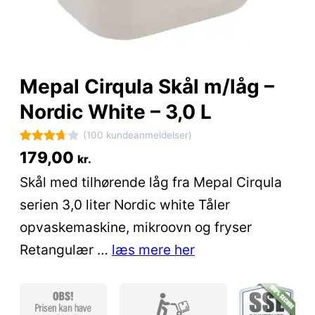
Mepal Cirqula Skål m/låg –
Nordic White – 3,0 L
(100 kundeanmeldelser)
Bedømt
100
179,00
kr.
som
Skål med tilhørende låg fra Mepal Cirqula
3.7
ud
serien 3,0 liter Nordic white Tåler
af 5
baseret
opvaskemaskine, mikroovn og fryser
på
Retangulær …
læs mere her
kundebed
ømmels
er