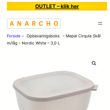
OUTLET – klik her
Forside
–
Opbevaringsboks
–
Mepal Cirqula Skål
m/låg – Nordic White – 3,0 L