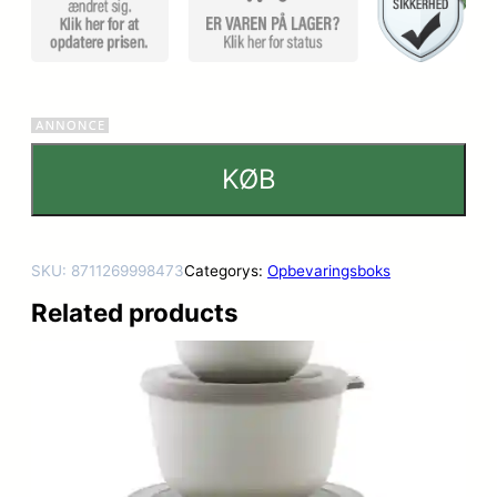
KØB
SKU:
8711269998473
Categorys:
Opbevaringsboks
Related products