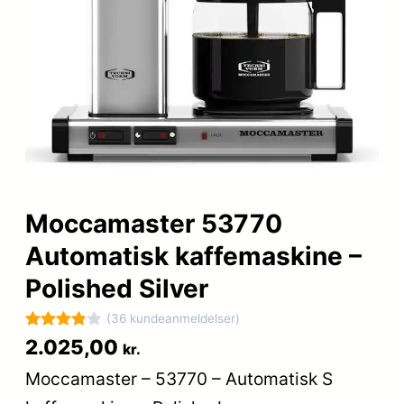
Moccamaster 53770
Automatisk kaffemaskine –
Polished Silver
(36 kundeanmeldelser)
Bedømt
36
2.025,00
kr.
som
3.9
Moccamaster – 53770 – Automatisk S
ud af 5