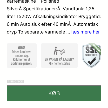
kaffemaskine – Polished
baseret
på
SilverÂ Specifikationer:Â Vandtank: 1,25
kundebed
liter 1520W Afkalkningsindikator Bryggetid:
ømmels
6 min Auto sluk efter 40 minÂ Automatisk
er
dryp To separate varmeele …
læs mere her
KØB