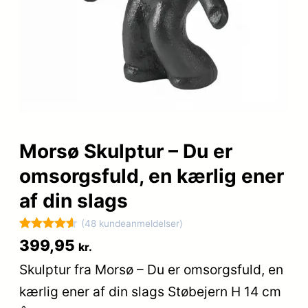
Morsø Skulptur – Du er
omsorgsfuld, en kærlig ener
af din slags
(48 kundeanmeldelser)
Bedømt
48
399,95
kr.
som
4.6
Skulptur fra Morsø – Du er omsorgsfuld, en
ud af 5
kærlig ener af din slags Støbejern H 14 cm
baseret på
kundebedø