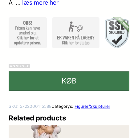
Â …
læs mere her
mmelser
KØB
SKU:
5722000115588
Categorys:
Figurer/Skulpturer
Related products