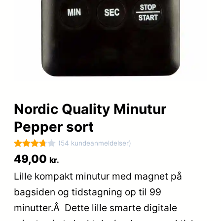
Nordic Quality Minutur
Pepper sort
(54 kundeanmeldelser)
Bedømt
54
49,00
kr.
som
Lille kompakt minutur med magnet på
3.7
ud
bagsiden og tidstagning op til 99
af 5
baseret
minutter.Â Dette lille smarte digitale
på