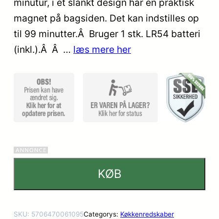
minutur, i et slankt design har en praktisk
kundebed
magnet på bagsiden. Det kan indstilles op
ømmels
er
til 99 minutter.Â Bruger 1 stk. LR54 batteri
(inkl.).Â Â …
læs mere her
KØB
SKU:
5706470061095
Categorys:
Køkkenredskaber