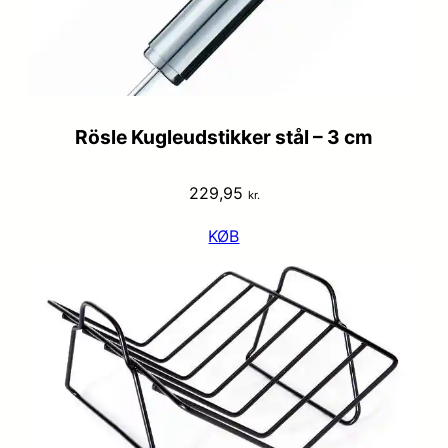
Rösle Kugleudstikker stål – 3 cm
229,95
kr.
KØB