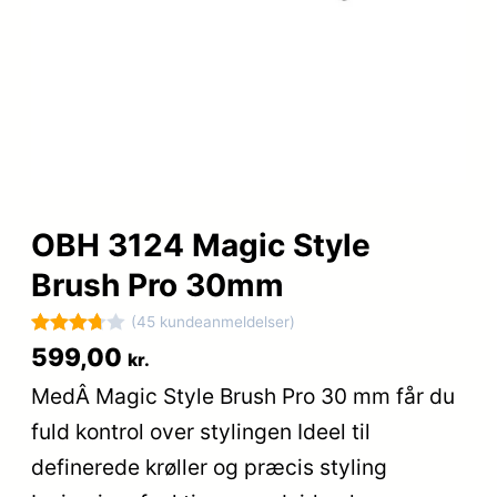
OBH 3124 Magic Style
Brush Pro 30mm
(45 kundeanmeldelser)
Bedømt
45
599,00
kr.
som
MedÂ Magic Style Brush Pro 30 mm får du
3.7
ud
fuld kontrol over stylingen Ideel til
af 5
baseret
definerede krøller og præcis styling
på