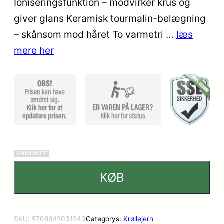
Ioniseringsfunktion – modvirker krus og
kundebed
giver glans Keramisk tourmalin-belægning
ømmels
er
– skånsom mod håret To varmetri …
læs
mere her
KØB
SKU:
5708642031240
Categorys:
Krøllejern