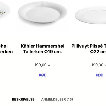
høi
Kähler Hammershøi
Pillivuyt Plissé 
lerken
Tallerken Ø19 cm.
Ø22 cm
199,00
199,00
kr.
k
KØB
KØB
BESKRIVELSE
ANMELDELSER (16)