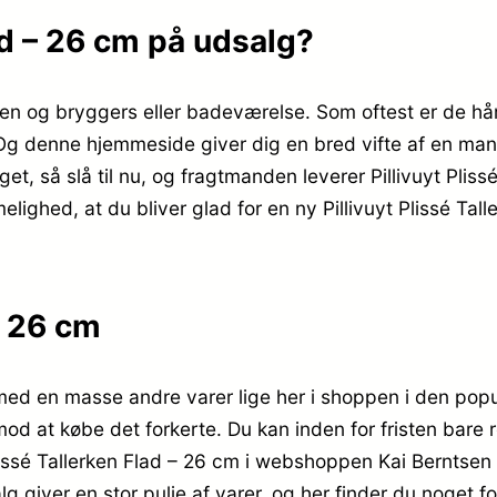
lad – 26 cm på udsalg?
en og bryggers eller badeværelse. Som oftest er de hår
Og denne hjemmeside giver dig en bred vifte af en ma
oget, så slå til nu, og fragtmanden leverer Pillivuyt Plis
ghed, at du bliver glad for en ny Pillivuyt Plissé Tall
– 26 cm
med en masse andre varer lige her i shoppen i den popu
mod at købe det forkerte. Du kan inden for fristen bare 
lissé Tallerken Flad – 26 cm i webshoppen Kai Berntsen 
 giver en stor pulje af varer, og her finder du noget fo