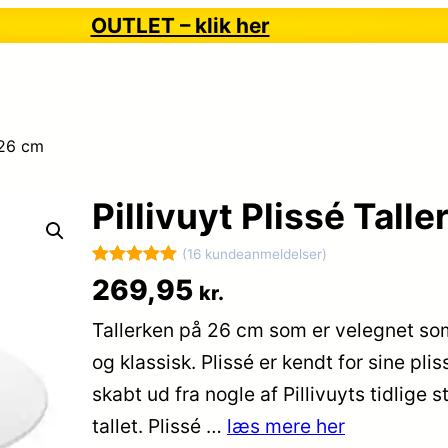
OUTLET – klik her
– 26 cm
Pillivuyt Plissé Tall
(16 kundeanmeldelser)
Bedømt
16
269,95
kr.
som
5
ud
Tallerken på 26 cm som er velegnet som
af 5
baseret på
og klassisk. Plissé er kendt for sine pliss
kundebedøm
skabt ud fra nogle af Pillivuyts tidlig
melser
tallet. Plissé …
læs mere her