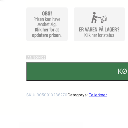
KØ
SKU:
3050910236270
Categorys:
Tallerkner