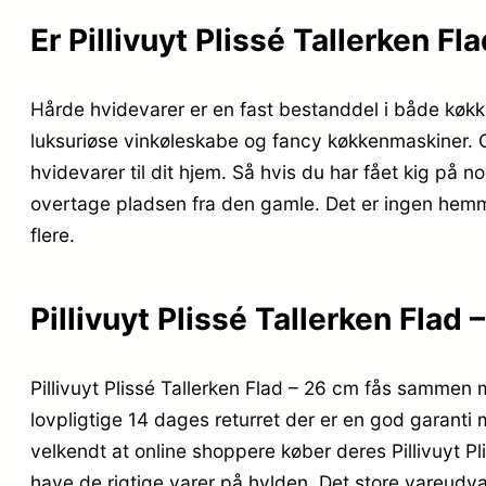
Er Pillivuyt Plissé Tallerken F
Hårde hvidevarer er en fast bestanddel i både køkk
luksuriøse vinkøleskabe og fancy køkkenmaskiner. 
hvidevarer til dit hjem. Så hvis du har fået kig på n
overtage pladsen fra den gamle. Det er ingen hemmeli
flere.
Pillivuyt Plissé Tallerken Flad 
Pillivuyt Plissé Tallerken Flad – 26 cm fås sammen 
lovpligtige 14 dages returret der er en god garanti 
velkendt at online shoppere køber deres Pillivuyt P
have de rigtige varer på hylden. Det store vareudvalg