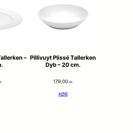
Tallerken –
Pillivuyt Plissé Tallerken
.
Dyb – 20 cm.
179,00
r.
kr.
KØB