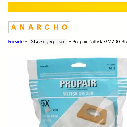
Forside
–
Støvsugerposer
–
Propair Nilfisk GM200 S