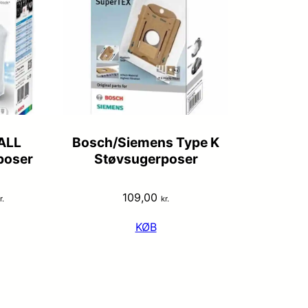
ALL
Bosch/Siemens Type K
poser
Støvsugerposer
109,00
r.
kr.
KØB