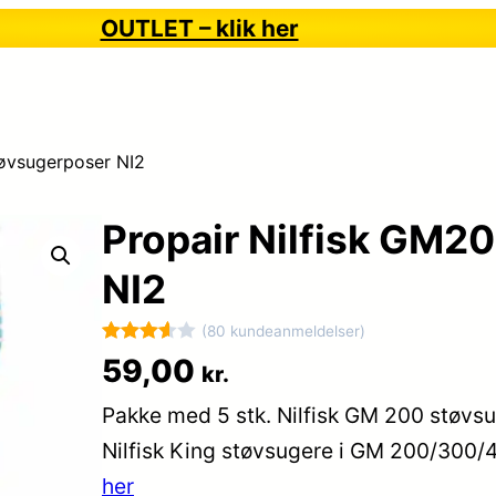
OUTLET – klik her
tøvsugerposer NI2
Propair Nilfisk GM2
NI2
(80 kundeanmeldelser)
Bedømt
80
59,00
kr.
som
Pakke med 5 stk. Nilfisk GM 200 støvsuge
3.6
ud
af 5
Nilfisk King støvsugere i GM 200/300
baseret
her
på