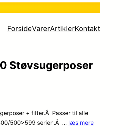
Forside
Varer
Artikler
Kontakt
00 Støvsugerposer
rposer + filter.Â Passer til alle
/400/500>599 serien.Â …
læs mere