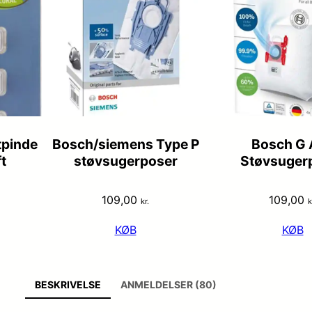
tpinde
Bosch/siemens Type P
Bosch G 
t
støvsugerposer
Støvsuger
109,00
109,00
kr.
k
KØB
KØB
BESKRIVELSE
ANMELDELSER (80)