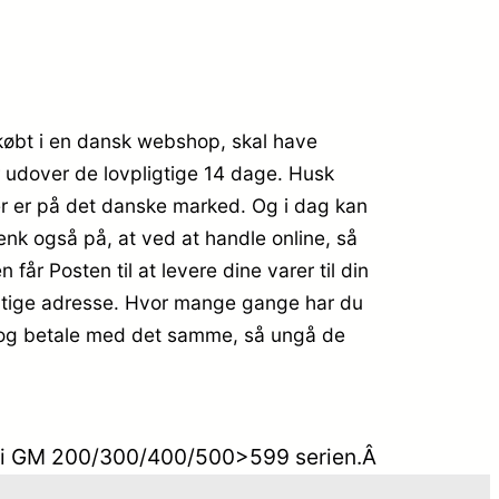
r købt i en dansk webshop, skal have
r udover de lovpligtige 14 dage. Husk
r er på det danske marked. Og i dag kan
ænk også på, at ved at handle online, så
 får Posten til at levere dine varer til din
rigtige adresse. Hvor mange gange har du
ssen og betale med det samme, så ungå de
gere i GM 200/300/400/500>599 serien.Â