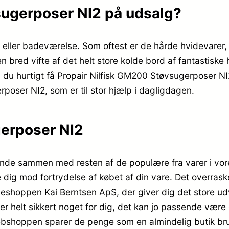
sugerposer NI2 på udsalg?
 eller badeværelse. Som oftest er de hårde hvidevarer,
bred vifte af det helt store kolde bord af fantastiske 
kan du hurtigt få Propair Nilfisk GM200 Støvsugerposer NI2
poser NI2, som er til stor hjælp i dagligdagen.
gerposer NI2
inde sammen med resten af de populære fra varer i vor
re dig mod fortrydelse af købet af din vare. Det overras
eshoppen Kai Berntsen ApS, der giver dig det store udv
er helt sikkert noget for dig, det kan jo passende vær
webshoppen sparer de penge som en almindelig butik bru