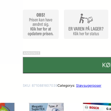
kundebe
dømmel
ser
KØ
SKU:
8710881607039
Categorys:
Støvsugerposer