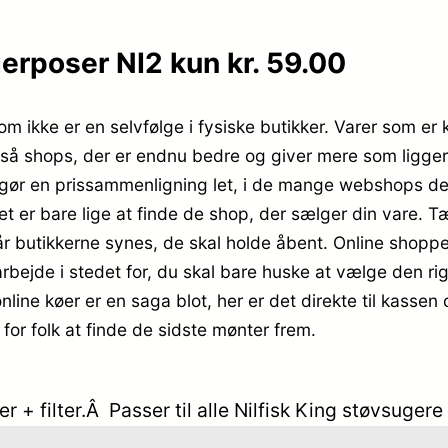
erposer NI2 kun kr. 59.00
om ikke er en selvfølge i fysiske butikker. Varer som e
s også shops, der er endnu bedre og giver mere som ligge
 gør en prissammenligning let, i de mange webshops de
t er bare lige at finde de shop, der sælger din vare. T
rnår butikkerne synes, de skal holde åbent. Online shoppen
arbejde i stedet for, du skal bare huske at vælge den 
r online køer er en saga blot, her er det direkte til ka
 for folk at finde de sidste mønter frem.
r + filter.Â Passer til alle Nilfisk King støvsu