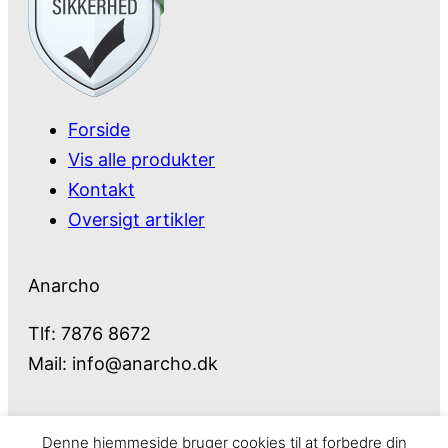
Forside
Vis alle produkter
Kontakt
Oversigt artikler
Anarcho
Tlf: 7876 8672
Mail:
info@anarcho.dk
Denne hjemmeside bruger cookies til at forbedre din
Anarcho – alt i Hårde Hvidevarer