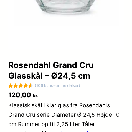
Rosendahl Grand Cru
Glasskål – Ø24,5 cm
(106 kundeanmeldelser)
Bedømt
106
120,00
kr.
som
4.5
Klassisk skål i klar glas fra Rosendahls
ud af 5
Grand Cru serie Diameter Ø 24,5 Højde 10
baseret
på
cm Rummer op til 2,25 liter Tåler
kundebedø