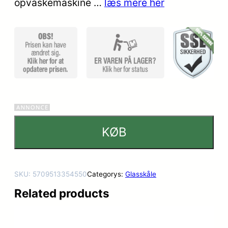
opvaskemaskine …
læs mere her
mmelser
KØB
SKU:
5709513354550
Categorys:
Glasskåle
Related products