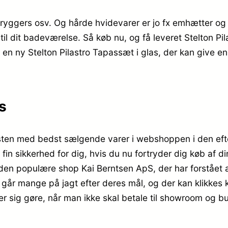
bryggers osv. Og hårde hvidevarer er jo fx emhætter og 
il dit badeværelse. Så køb nu, og få leveret Stelton Pila
r en ny Stelton Pilastro Tapassæt i glas, der kan give
s
f listen med bedst sælgende varer i webshoppen i den ef
 fin sikkerhed for dig, hvis du nu fortryder dig køb af 
den populære shop Kai Berntsen ApS, der har forstået a
er går mange på jagt efter deres mål, og der kan klikkes
er sig gøre, når man ikke skal betale til showroom og bu