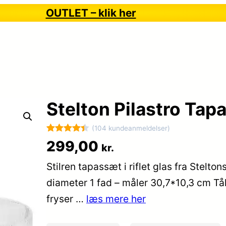
OUTLET – klik her
Stelton Pilastro Tapa
(104 kundeanmeldelser)
Bedømt
104
299,00
kr.
som
4.4
Stilren tapassæt i riflet glas fra Stelton
ud af 5
baseret
diameter 1 fad – måler 30,7*10,3 cm T
på
fryser …
læs mere her
kundebedø
mmelser