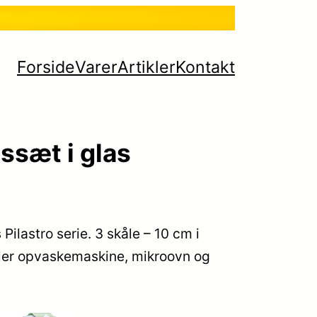
Forside
Varer
Artikler
Kontakt
ssæt i glas
s Pilastro serie. 3 skåle – 10 cm i
åler opvaskemaskine, mikroovn og