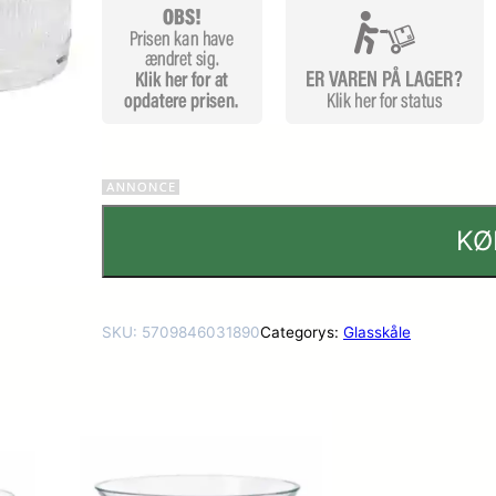
KØ
SKU:
5709846031890
Categorys:
Glasskåle