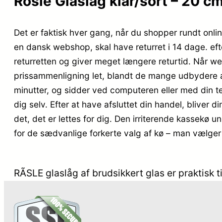
Rösle Glaslåg klar/sort – 20 cm
Det er faktisk hver gang, når du shopper rundt onlin
en dansk webshop, skal have returret i 14 dage. ef
returretten og giver meget længere returtid. Når w
prissammenligning let, blandt de mange udbydere af 
minutter, og sidder ved computeren eller med din tel
dig selv. Efter at have afsluttet din handel, bliver d
det, det er lettes for dig. Den irriterende kassekø u
for de sædvanlige forkerte valg af kø – man vælger
RÃSLE glaslåg af brudsikkert glas er praktisk 