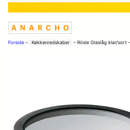
Forside
–
Køkkenredskaber
–
Rösle Glaslåg klar/sort