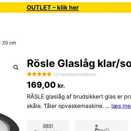
OUTLET – klik her
 – 20 cm
Rösle Glaslåg klar/s
(32 kundeanmeldelser)
Bedømt
32
169,00
kr.
som
4.8
RÃSLE glaslåg af brudsikkert glas er pra
ud af 5
baseret på
skåle. Tåler opvaskemaskine. …
læs me
kundebedø
mmelser