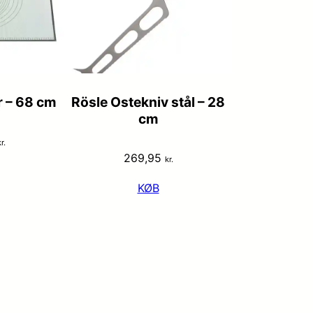
r – 68 cm
Rösle Ostekniv stål – 28
cm
r.
269,95
kr.
KØB