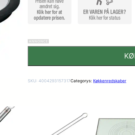
KØ
SKU:
4004293157317
Categorys:
Køkkenredskaber