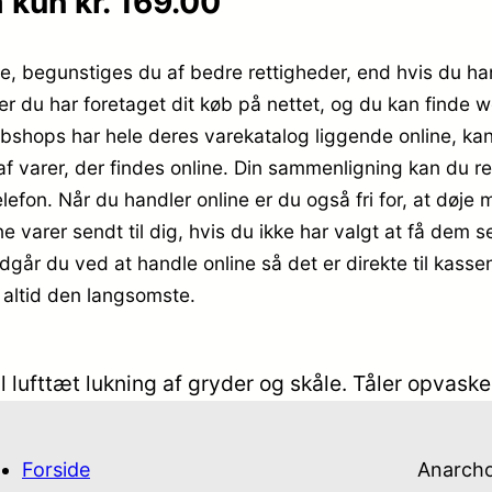
 kun kr. 169.00
e, begunstiges du af bedre rettigheder, end hvis du hand
ter du har foretaget dit køb på nettet, og du kan find
ebshops har hele deres varekatalog liggende online, kan
varer, der findes online. Din sammenligning kan du rent
efon. Når du handler online er du også fri for, at døje m
ine varer sendt til dig, hvis du ikke har valgt at få dem 
ndgår du ved at handle online så det er direkte til kasse
 altid den langsomste.
til lufttæt lukning af gryder og skåle. Tåler opvas
Forside
Anarch