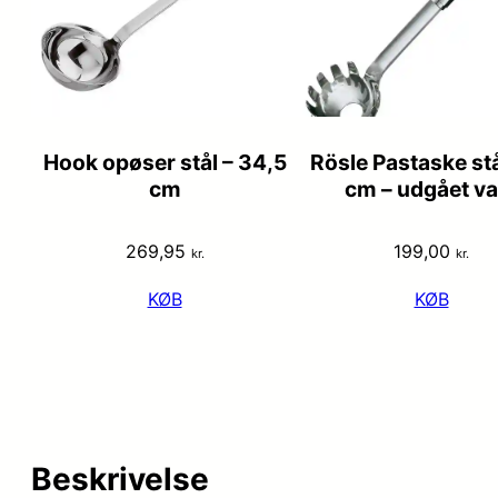
Hook opøser stål – 34,5
Rösle Pastaske stå
cm
cm – udgået va
269,95
199,00
kr.
kr.
KØB
KØB
Beskrivelse