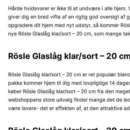
Hårde hvidevarer er ikke til at undvære i alle hjem
giver dig en bred vifte af en rigtig god oversigt af
opgradere dit hjem med nyt udstyr, så kommer Rösle
nye Rösle Glaslåg klar/sort – 20 cm, som mange tale
Rösle Glaslåg klar/sort – 20 c
Rösle Glaslåg klar/sort – 20 cm er ret populær bland
pakke kommer hjem til dig med lovpligtige 14 dages
køber Rösle Glaslåg klar/sort – 20 cm fra den meget
webshoppens store udvalg finder mange det de leder
være lavere- det er effekten af, at den attraktive