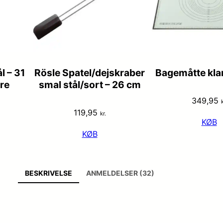
l – 31
Rösle Spatel/dejskraber
Bagemåtte kla
re
smal stål/sort – 26 cm
349,95
k
119,95
kr.
KØB
KØB
BESKRIVELSE
ANMELDELSER (32)