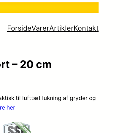
Forside
Varer
Artikler
Kontakt
ort – 20 cm
ktisk til lufttæt lukning af gryder og
re her