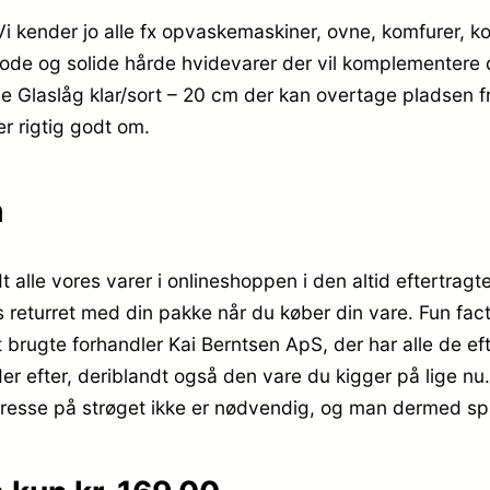
. Vi kender jo alle fx opvaskemaskiner, ovne, komfurer
 gode og solide hårde hvidevarer der vil komplementere 
 Glaslåg klar/sort – 20 cm der kan overtage pladsen fra
r rigtig godt om.
m
t alle vores varer i onlineshoppen i den altid eftertra
 returret med din pakke når du køber din vare. Fun fact
 brugte forhandler Kai Berntsen ApS, der har alle de ef
 efter, deriblandt også den vare du kigger på lige nu
 adresse på strøget ikke er nødvendig, og man dermed s