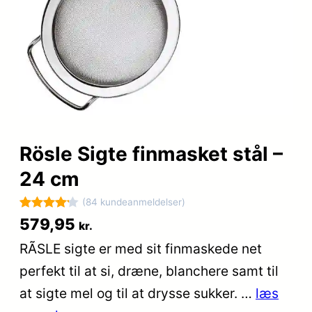
Rösle Sigte finmasket stål –
24 cm
(84 kundeanmeldelser)
Bedømt
84
579,95
kr.
som
4.2
RÃSLE sigte er med sit finmaskede net
ud af 5
perfekt til at si, dræne, blanchere samt til
baseret
på
at sigte mel og til at drysse sukker. …
læs
kundebedø