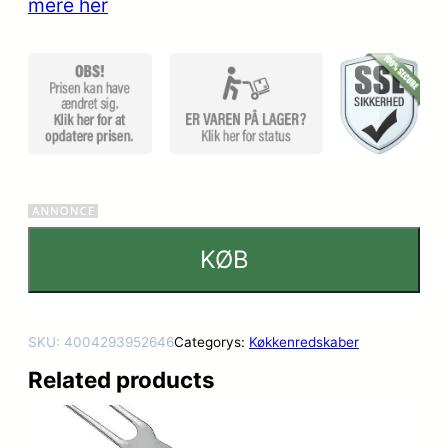
mere her
mmelser
KØB
SKU:
4004293952646
Categorys:
Køkkenredskaber
Related products