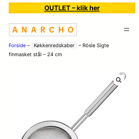
OUTLET – klik her
Forside
–
Køkkenredskaber
–
Rösle Sigte
finmasket stål – 24 cm